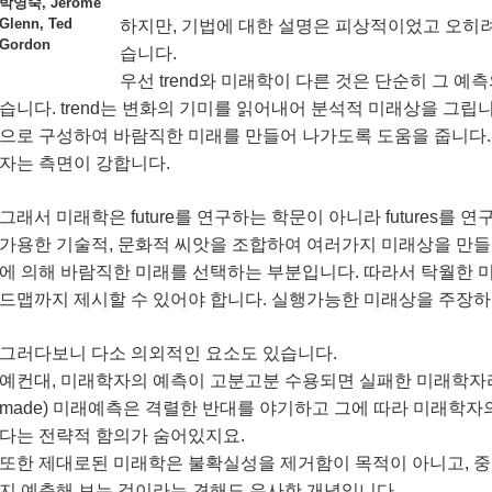
박영숙, Jerome
Glenn, Ted
하지만, 기법에 대한 설명은 피상적이었고 오히
Gordon
습니다.
우선 trend와 미래학이 다른 것은 단순히 그 
습니다. trend는 변화의 기미를 읽어내어 분석적 미래상을 그립
으로 구성하여 바람직한 미래를 만들어 나가도록 도움을 줍니다.
자는 측면이 강합니다.
그래서 미래학은 future를 연구하는 학문이 아니라 futures를
가용한 기술적, 문화적 씨앗을 조합하여 여러가지 미래상을 만들어
에 의해 바람직한 미래를 선택하는 부분입니다. 따라서 탁월한
드맵까지 제시할 수 있어야 합니다. 실행가능한 미래상을 주장하
그러다보니 다소 의외적인 요소도 있습니다.
예컨대, 미래학자의 예측이 고분고분 수용되면 실패한 미래학자라는
made) 미래예측은 격렬한 반대를 야기하고 그에 따라 미래학자
다는 전략적 함의가 숨어있지요.
또한 제대로된 미래학은 불확실성을 제거함이 목적이 아니고, 중
지 예측해 보는 것이라는 견해도 유사한 개념입니다.