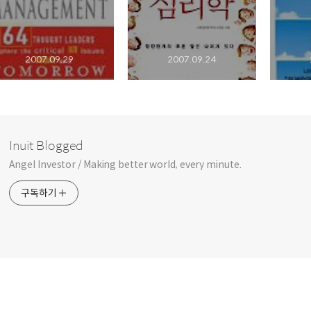
2007.09.29
2007.09.24
Inuit Blogged
Angel Investor / Making better world, every minute.
구독하기