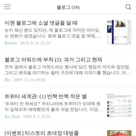
블로그 (18)
이젠 블로그에 소셜 댓글을 달 때
눈치 채신 분도 있지만, 제 블로그에 작지만 의미있
는 변화가 생겼습니다. 원래 블로그 댓글 창 위에, dis
qus 댓글창을 달았지요. It's SNS times! SNS 시대입니
Review
2010. 8. 14. 21:52
다. 싸이월드가 장악했던 우리나라입니다. 그 아류처
럼 시작했지만 이내 미국을 석권하고 글로벌 서비스
로 거듭나서, 다시 대한민국을 강타하는 페이스북을
블로그 어워드에 부쳐 (2): 과거 그리고 현재
보면 새삼스러운 여러 느낌이 듭니다. 게다가 트위터
먼저 글에서 블로그 어워드라는 행사에 담긴 랭킹의 의미와 장단점,
로 대변되는 거센 소셜 네트워크의 물결을 보면 블로
그리고 왜곡을 야기하는 필터 구조에 대해 이야기를 했습니다. 이번
그 시대를 넘어선 소셜 서비스의 도도한 흐름을 절실
에는 블로그 랭킹 자체의 시간적 흐름을 읽어 봅니다. Allblog in attac
Biz
2009. 12. 14. 00:05
히 느낍니다. Twitter kills blog stars 심지어, 제 블로그
k올블 Top 100 또는 올블로그 어워드는 소소한 논란 속에서도 매우
만 해도 그렇습니다. 블로깅 7년차인 제 블로그는 그
흥미롭고 재미난 행사였습니다. 그로 인해 이 리스트를 인용하는 매
오래된 세월 덕에 많은 고정 이웃블로거 분들, 4천 정
체나 기관이 많아지면서 랭킹의 양산 시대에 돌입하기도 합니다. 올
트위터 세계관: (1) 반짝 반짝 작은 별
도로 추산되는 RSS 구독자분들과 함께 하고 있습니
블 Top 100 자체도 사용자가 많아지면서 이상 기류가 생깁니다. 블
'트위터 안 하세요?' 우리나라에 트위터가 도대체 뭔
다..
로거가 많아지면서 당연히 랭킹에 드는 100명의 숫자는 상대적 희소
지 실체조차 애매했던게 불과 석달 전입니다. 지금
성이 커지고, 불균형의 비대칭성이 확대됩니다. 때 마침 블로그 상업
트위터는 일단 알려지는데까지는 성공한듯 합니다.
Sci_Tech
2009. 9. 4. 22:51
화의 초기 상태랑 물리면서 랭킹산정에 격렬한 비판자들이 늘었습
물론 일반 한국인 관점에서 보면 블로그나 트위터나
니다. 제 주관적 기억에 의존해서 이..
외계어로 느껴지겠지만 말입니다. Who are Korean T
witter stars?재미삼아 이야기해 보죠. 우리나라에서
[이벤트] 티스토리 초대장 대방출