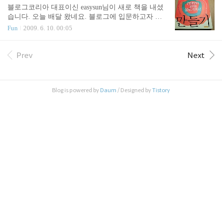
가장 유명한 트위터 사용자는 누구일까요? 하나의 랭
블로그코리아 대표이신 easysun님이 새로 책을 내셨
킹 시스템인 트위토스터에서는 이외수님(@oisoo)과
습니다. 오늘 배달 왔네요. 블로그에 입문하고자 하
김주하님(@kimjuha)을 글로벌 1, 2위로 꼽고 있습니
는 사람을 위한 자세한 해설서입니다. '블로그 만들
Fun
2009. 6. 10. 00:05
다. 트위토스터가 공신력 있느냐는 차치하고, 우리나
기'란 제목보다, 원래 제목인 '내 생애 첫 블로그'가
라 트위터 사용자 중에 두 분이 유명하다는데는 큰
더 정서적 느낌이 좋지 말입니다. 참고로 전 '좋은 블
이견이 없을겁니다. Ultimate match저야 액티브 트위
로거 만들기'란 주제에 관심이 있었다죠. ;; 제가 오프
Prev
Next
터리안도 아니고, 랭킹 자체를 가볍게 여기니 별무관
로도 알고 지내는 몇 안되는 블로거 중 한 분 이시기
심입니다. 하지만..
도 한지라, 저는 황공하게도 추천사로 한 몫 거들게
되었습니다. 더욱 재미난건 라이벌이라고도 할 수 있
Blog is powered by
Daum
/ Designed by
Tistory
는 올블 대표 하늘이님도 추천사를 썼네요. 원래 두
회사가 서로 오가면서 화기 애애합니다. 사실 추천사
는 이게 벌써 세번째네요. '완벽한 컨설팅'과 '비즈니
스는 이메일로 완성된다'는 교정지를 다 읽고 추천했
는데, 이 책은 시놉시스만 읽고 무..