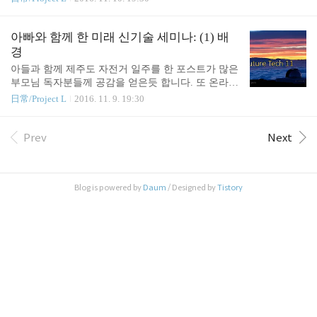
교훈들첫째, 지금 유망한 기술이 미래에도 유망하지
에게 필요한건 아이들이 대학을 가고 졸업을 한 후의
는 않다.예를 들어, 나노 로봇이나 생체모방 센서가
직업세계에서 어떤 코어 기술이 좋을지, 또 어떤 응
상용화 되는 순간 의사가 하는 일의 대부분은 범용
용분야가 재미있고 유망한지를 알고 싶기 때문입니
아빠와 함께 한 미래 신기술 세미나: (1) 배
기술이 됩니다. 미래 기술이라 말하기도 힘든 지금
다. 반면 먼 미래는 예측이 불가능하므로, 잘 예측하
경
기술..
겠다는 욕심은 버리기로 했습니다. 다만 가능한 미래
아들과 함께 제주도 자전거 일주를 한 포스트가 많은
(possible futures)를 생각해보는데 의의를 찾기로 했습
부모님 독자분들께 공감을 얻은듯 합니다. 또 온라인
니다. 미래학에서 사용하는 방법론이지요. 재료그래
이나 오프라인에서 제가 블로그에 아이들과 함께 한
日常/Project L
2016. 11. 9. 19:30
서 선정한게 'KISTI의 미래 유망 기술 11선' 리스트입
이야기를 적지 않은 동안 어떤 공부를 했는지 여쭤본
니다. 이 리스트가 좋은 이유는, 일단 국가 기술개발
분들이 많았습니다. 사실, 두 아이가 입시 공부에 치
로드맵과 연관되어 있기 때문에 바라보는 지평이 깁
중하면서 자연 아빠가 해줄 몫은 적어진 요즘이긴 합
Prev
Next
니다. 또한, 퀄리티가 아주 좋지는..
니다. 하지만, 올해 봄에서 여름까지 몇주간 걸쳐서
했던 내부 세미나가 있는데 저희 가족에게 매우 좋은
시간이었습니다. 이를 소개하고자 합니다. 블로그 오
Blog is powered by
Daum
/ Designed by
Tistory
래 보신 분들은 알겠지만, 저와 딸이 오랫동안 대화
하고 고민을 나누면서 찾은 꿈이 '딸 건축가 만들
기'였습니다. 딸의 재능과 적성에 딱 맞는 직업이었
고, 그 꿈을 이루려 딸은 열심히 고등학생 시절을 보
냈지요. 그런데, 이미 알고 있던 내용이지만, 과연 ..