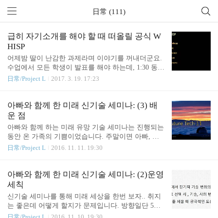
日常 (111)
급히 자기소개를 해야 할 때 떠올릴 공식 W
HISP
어제밤 딸이 난감한 과제라며 이야기를 꺼내더군요.
수업에서 모든 학생이 발표를 해야 하는데, 1:30 동안
자기소개를 해야합니다.워낙 자기소개에 두려움이
日常/Project L
2017. 3. 19. 17:23
많은 한국의 정서도 있고 시간제약은 사실 스트레스
지요. 제가 해준 조언 1. 시간이 짧으니 딱 하나의 주
제만 집중해서 take away 이미지를 만들어라. 네 이름
아빠와 함께 한 미래 신기술 세미나: (3) 배
이라도 외우면 성공이다. 2. 일반적 소개 (집이 어디
운 점
구요 고등학교 어디 나왔고 취미는 독서 등등)는 절
아빠와 함께 하는 미래 유망 기술 세미나는 진행되는
대 하지 마라. 그날 90%가 그렇게 할거다. 3. 진짜 네
동안 온 가족의 기쁨이었습니다. 주말이면 아빠, 엄
가 좋아하는 주제를 잡아라. 그래야 생생해지고 그래
마, 딸, 아들이 열띤 토론을 했지요. 마지막 주말은 이
日常/Project L
2016. 11. 11. 19:30
야 임팩트 있게 전달된다. 4. 진술을 하지 말고 묘사
런 숙제도 내주었습니다. 저는 평소 신기술에 매일
를 해라.결국 잠깐 생각하더니 딸은 '외국어'를 소재
많은 시간을 할애하여 공부를 하지만, 이렇게 먼 미
로 선택했습니다. pitching의 구성은 WHISP를 따르라
래를 생각하지는 않습니다. 그러나 이렇게 생각의 지
아빠와 함께 한 미래 신기술 세미나: (2)운영
고 했습니다. W..
평을 넓히니 새로운 부분이 많이 보입니다. 또 재미
세칙
난 사업 아이템이 될만한 아이디어도 많았고, 토론
신기술 세미나를 통해 미래 세상을 한번 보자.. 취지
내내 웃고 떠들며 진지하게 왁자지껄했지요. 결과적
는 좋은데 어떻게 할지가 문제입니다. 방향일단 5년
으로 저 포함해 우리 가족은 큰 교훈을 얻었습니다.
이내의 범위인 신기술은 제외하기로 했습니다. 우리
日常/Project L
2016. 11. 10. 19:30