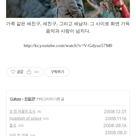
가족 같은 세친구, 세친구, 그리고 세남자. 그 사이로 화면 가득
음악과 사랑이 넘치다.
http://kr.youtube.com/watch?v=V-Gdyuz57M0
공감
구독하기
'
Culture
>
한줄 評
' 카테고리의 다른 글
2008.12.01
눈 먼 자들의 도시
(8)
2008.11.16
Quantum of solace
(14)
2008.08.16
월-E
(18)
2008.08.0
님은 먼 곳에
(16)