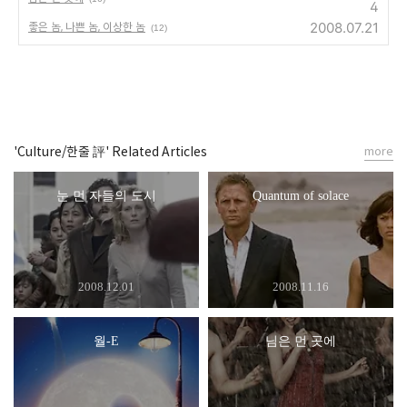
4
2008.07.21
좋은 놈, 나쁜 놈, 이상한 놈
(12)
'Culture/한줄 評' Related Articles
more
눈 먼 자들의 도시
Quantum of solace
2008.12.01
2008.11.16
월-E
님은 먼 곳에