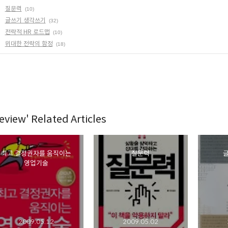
질문력
(10)
글쓰기 생각쓰기
(32)
전략적 HR 로드맵
(10)
위대한 전략의 함정
(18)
eview' Related Articles
최고 결정권자를 움직이는
질문력
영업기술
2009.05.12
2009.05.02