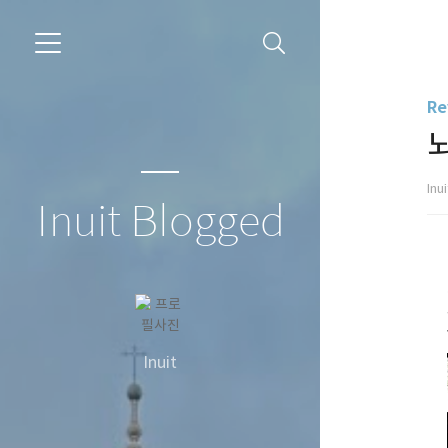
Re
Inu
Inuit Blogged
Inuit