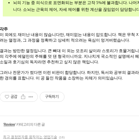
뇌의 기능 중 의식으로 표면화되는 부분은 고작 5%에 불과합니다. 나머
니다. 소뇌는 근육의 제어, 자세 제어를 위한 계산을 끊임없이 담당합니다. 말
각주
이 외에도 재미난 내용이 많습니다만, 재미없는 내용이 압도합니다. 책은 무척
려는 열정과, 그 과정을 정확하고 상세히 적으려는 욕심이 엉겨버렸습니다.
결과는 방만한 열정입니다. 큰 뼈대 이 외는 모조리 살이라 스토리가 흐물거립니
의 각주에 에덜만의 주해를 덧 댄 형국이니까요. 지나치게 국소적인 설명에서 
소일과 호기심의 독자라면 추천하고 싶지 않은 책입니다.
그러나 전문가가 썼다면 이런 비판이 합당합니다. 하지만, 독서와 공부의 결과라
한 경의를 표합니다. 이 공 들인 작품을 소장하는 자체가 의미있습니다.
공감
구독하기
'
Review
' 카테고리의 다른 글
최고 결정권자를 움직이는 영업기술
(16)