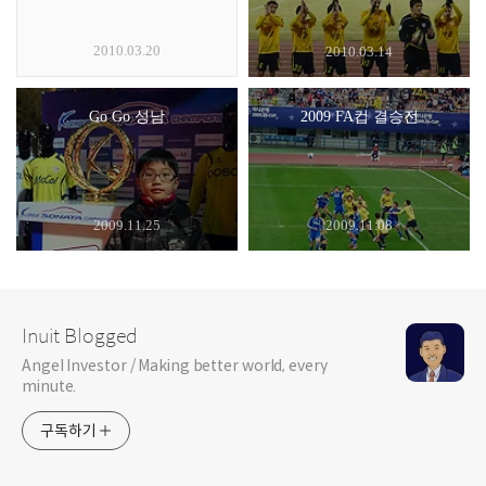
2010.03.20
2010.03.14
Go Go 성남
2009 FA컵 결승전
2009.11.25
2009.11.08
Inuit Blogged
Angel Investor / Making better world, every
minute.
구독하기