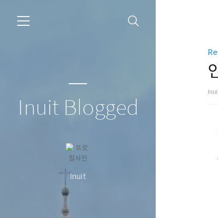
Re
Inu
Inuit Blogged
Inuit