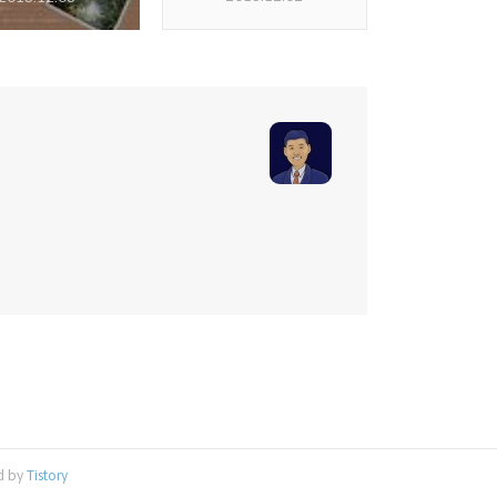
d by
Tistory