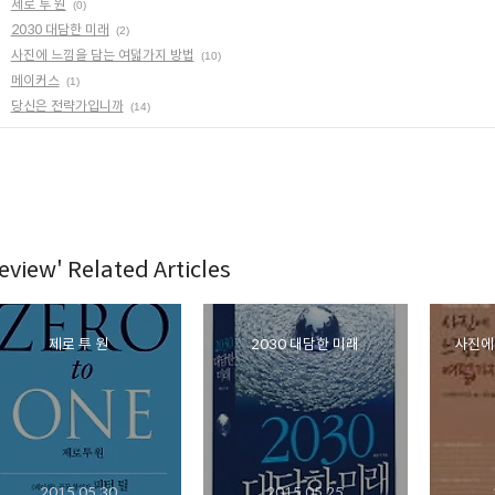
제로 투 원
(0)
2030 대담한 미래
(2)
사진에 느낌을 담는 여덟가지 방법
(10)
메이커스
(1)
당신은 전략가입니까
(14)
eview' Related Articles
제로 투 원
2030 대담한 미래
사진에
2015.05.30
2015.05.25