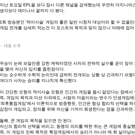
지난 토요일 EPL을 보다 잠시 다른 채널을 검색했는데 우연히 더지니어스
생각보다 재미나서 끝까지 다 봤다.
1회 방송분인 '먹이사슬' 게임의 룰은 일반 시청자 대상이라 할 수 없을만
게임 전개를 상세히 적는건 이 포스트의 목적과 맞지 않으니 아래에 접어 
내용 소개
우승이 눈에 보일만큼 강한 캐릭터였던 사자의 전략적 실수를 굳이 짚어 
을 맺어 자신의 입지를 좁힌점이다.
이는 순수하게 수학적 논리인데 급박히 전개되는 상황 상 간과하기 쉬웠
게다가 사자는 승리를 지나치게 확신했다.
이 간단한 모형의 먹이사슬 모형은 인간의 게임을 몹시 닮았다는 점에서 
즉, 게임의 목적과 미션 이외에도, 사람의 마음이라는 변수가 인생게임에는
'최후통첩게임'에서 이론적으로 방증했듯, 인간은 항상 합리적 선택을 하
감정이 개입되고, 정의를 위해 자신을 기꺼이 희생한다는 점을 간과하면
둘째, 큰 게임의 목적을 잊으면 안 된다.
자신의 합리적 선택을 버리고, 동맹의 의리를 택한 쥐는 큰 게임에 충실했
즉, 이 게임의 진짜 목적은 특정게임에서의 승리가 아니라 매 회 살아남는