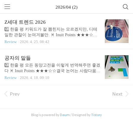
2026/04 (2)
Z세대 트렌드 2026
1️⃣ 한줄 평 키워드가 잘 뽑힌지는 모르겠지만, 디테
일한 관찰이 눈여겨볼만. ♓ Inuit Points ★★★☆☆
책에서 표현하는 Z세대에 관한 관찰을 함축하면, '나'
Review
2026. 4. 25. 08:42
중심의 세상입니다. 그 중, 내 감정에 대한 특별한 관
리, 그리고 경험에 대한 새로운 관점이 트렌드의 중
심에 있습니다. 기타로 선진국에 태어나 변동성이 없
공자의 말들
는 처지와 그속의 프라이버시에 관한 감각 등도 눈여
1️⃣ 한줄 평 모든 동양고전을 이렇게 번역해주면 좋겠
겨 볼만합니다. 제법 꼼꼼히 적은 글이라 연초에 읽
다 ♓ Inuit Points ★★★☆☆결국 논어는 사람다움에
기 좋았습니다. 🎢 Stories Related 트렌드 책의 트렌드
대한 책입니다. 진정한 지성인이라면 각자 노력해 사
Review
2026. 4. 18. 09:10
인, 키워드 분석 및 FGI, 설문등을 병행한 보고서라
람다움을 갖추고, 사회의 질서와 규범을 세워나가는
나름 균형과 안정감이 있습니다대학내일 20대연구
데 일조해야합니다. 그러면 당연히 세상은 살기 좋아
소, 2025 🗨️ 좀 더 자세한 이야기Z세대는 신기루 같
지겠지요. 이 간단하지만 강력한 원리가 논어였습니
Prev
Next
아, 먼저 살아본 세대 입장에선 알듯 말듯 합니다. 그
다. 🎢 Stories Related 저자 임자헌은, 통상적인 고전
럼..
의 한역과 전혀 다른 접근법을 취합니다.마치 영어
서적을 번역하듯, 논어를 현대 입말로 풀어냈습니다.
Blog is powered by
Daum
/ Designed by
Tistory
원문에 녹아 있는 유행어, 비속어, 외래어까지 가급
적 살려 번역했기에 생생한 느낌입니다.책속 공자는
허공의 유령같지 않고, 옆집 아저씨 같습니다.놀랍게
도 공자는 190cm가 넘을 정도로 기골이 장대했다고