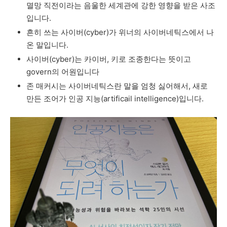
멸망
직전이라는
음울한
세계관에
강한
영향을
받은
사조
입니다
.
흔히
쓰는
사이버
(cyber)
가
위너의
사이버네틱스에서
나
온
말입니다
.
사이버
(cyber)
는
카이버
,
키로
조종한다는
뜻이고
govern
의
어원입니다
존
매커시는
사이버네틱스란
말을
엄청
싫어해서
,
새로
만든
조어가
인공
지능
(artificail intelligence)
입니다
.