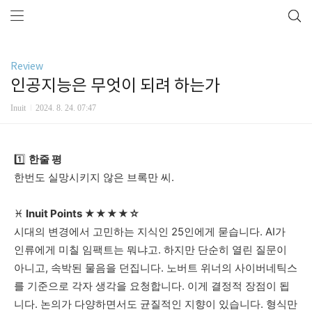
Review
인공지능은 무엇이 되려 하는가
Inuit
2024. 8. 24. 07:47
1️⃣
한줄
평
한번도
실망시키지
않은
브록만
씨
.
♓
Inuit Points
★★★★☆
시대의
변경에서
고민하는
지식인
25
인에게
묻습니다
. AI
가
인류에게
미칠
임팩트는
뭐냐고
.
하지만
단순히
열린
질문이
아니고
,
속박된
물음을
던집니다
.
노버트
위너의
사이버네틱스
를
기준으로
각자
생각을
요청합니다
.
이게
결정적
장점이
됩
니다
.
논의가
다양하면서도
균질적인
지향이
있습니다
.
형식만