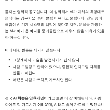
둘째는
영화
적
공포입니다
.
더
심화해서
AI
가
자체의
욕망대로
움직이는
경우지요
.
종이
클립
이슈라고
불립니다
.
만일
종이
클립이
AI
기계
시스템의
입맛에
맞다고
치면
,
문물을
관장하
는
AI
서버가
온
바다를
종이클립으로
메우지
않을
이유가
있을
까
하는겁니다
.
이에
대한
반론은
세가지
같습니다
.
그렇게까지
기술을
발전시키기
쉽지
않다
.
사람
모델링도
안되어
있으니
,
종합적
인지모델
자체를
만들기
어렵다
어쨌든
사람
가르치듯
가르치면
된다
결국
AI
학습은
양육개념
이라고
보면
더
잘
이해됩니다
.
사람
아이도
잘
가르치기
어려운데
, AI
라고
쉽게
가르칠수
있겠습니