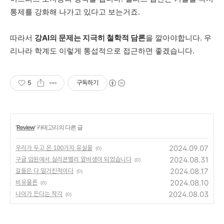
통제를
강화해
나가고
있다고
보는거죠
.
따라서
강
AI
의
문제는
지극히
철학적
담론
을
깔아야합니다
.
우
리나라
학계도
이렇게
통섭적으로
접근하면
좋겠습니다
.
5
구독하기
'
Review
' 카테고리의 다른 글
2024.09.07
우리가 두고 온 100가지 유실물
(0)
2024.08.31
구글 임원에서 실리콘밸리 알바생이 되었습니다
(0)
2024.08.17
길들은 다 일가친척이다
(0)
2024.08.10
비유물론
(0)
2024.08.03
나이가 든다는 착각
(0)