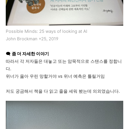
Possible Minds: 25 ways of looking at AI
John Brockman +25, 2019
🗨️
좀 더 자세한 이야기
따라서
각
저자들은
대놓고
또는
암묵적으로
스탠스를
정합니
다
.
위너가
옳아
우린
망할거야
vs
위너
예측은
틀릴거임
저도
궁금해서
책을
다
읽고
줄을
세워
봤는데
의외였습니다
.