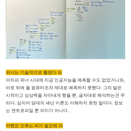
위너는 기술적으로 틀렸다 파
어차피
위너
시대에
지금
인공지능을
예측할
수도
없었거니와
,
바로
뒤에
올
컴퓨터조차
제대로
예측하지
못했다
.
그의
말은
시적이고
상상력을
자아내게
했을
뿐
,
글자대로
해석하는건
무
리다
.
심지어
당대의
섀넌
이론도
이해하지
못한
말이다
.
정보
는
엔트로피일
뿐
의미가
아니다
.
어쨌든 인류는 AI가 필요해 파