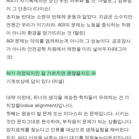
AGI
가
자기복제하는
순간
우린
하부화
될
것
.
아날로그
컴퓨팅
이
그
단초다
(
다이슨
)
초지능
반대는
소련의
반체제
운동과
닮았다
.
지금은
소수지만
언젠간
우리가
이기리라
. AGI
의
문제는
노동을
종식하는
차원
이
아니라
환경을
망가뜨리는
것
(
탈린
)
AGI
문제는
악의를
염려하는게
아니라
그
성능이다
.
공포장사
가
아니라
안전공학
차원에서
제한을
미리
넣어두자
(
테그마
크
)
AI가 걱정되지만 잘 가르치면 괜찮을지도 파
기계보상에
답이
있다
(
러셀
)
대략
이런데
,
위너의
생각을
계승한
학자들이
우려하는
건
가
치정렬
(value alignment)
입니다
.
첫째는
원숭이
발
문제
또는
미다스의
손
문제입니다
.
시키는
것만
문자그대로
완수하여
,
부작용이
문제가
되는
상황입니다
.
암치료제를
찾는다고
인류를
대상으로
생체실험을
해버린다
든지
,
바다
산성을
낮추는
대신
대기를
망쳐놓는다든지입니다
.