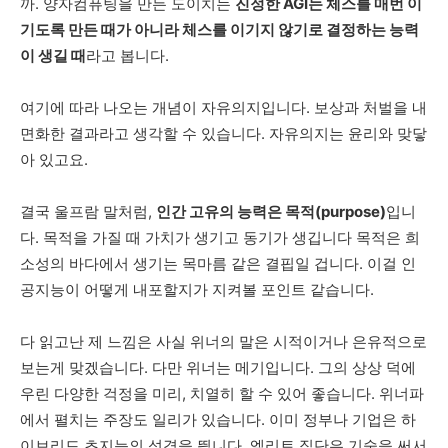
까
.
양자컴퓨팅을
만든
도이치는
진정한
AGI
는
체스를
매번
이
기도록
만든
때가
아니라
체스를
이기지
않기로
결정하는
능력
이
생길
때
라고
봅니다
.
여기에
따라
나오는
개념이
자유의지입니다
.
보상과
처벌을
내
면화한
결과라고
생각할
수
있습니다
.
자유의지는
윤리와
맞닿
아
있고요
.
결국
울프람
말처럼
,
인간
고유의
능력은
목적
(purpose)
입니
다
.
목적을
가질
때
가치가
생기고
동기가
생깁니다
목적은
희
소성의
바다에서
생기는
목마름
같은
결핍일
겁니다
.
이걸
인
공지능이
어떻게
내포할지가
지켜볼
포인트
같습니다
.
다
읽고난
제
느낌은
사실
위너의
말은
시적이거나
은유적으로
보는게
맞겠습니다
.
다만
위너는
메기입니다
.
그의
상상
덕에
우린
다양한
걱정을
미리
,
치열히
할
수
있어
좋습니다
.
위너파
에서
펼치는
주장도
일리가
있습니다
.
이미
정부나
기업은
하
이브리드
초지능의
성격을
띕니다
.
엘리트
집단은
기술을
써서