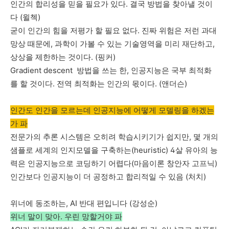
인간의
합리성을
믿을
필요가
있다
.
결국
방법을
찾아낼
것이
다
(
윌첵
)
굳이
인간의
힘을
저평가
할
필요
없다
.
진짜
위험은
저런
과대
망상
때문에
,
과학이
가볼
수
있는
기술영역을
미리
재단하고
,
상상을
제한하는
것이다
. (
핑커
)
Gradient descent
방법을
쓰는
한
,
인공지능은
국부
최적화
를
할
것이다
.
전역
최적화는
인간의
몫이다
. (
앤더슨
)
인간도 인간을 모르는데 인공지능에 어떻게 모델링을 하겠는
가 파
전문가의
추론
시스템은
오히려
학습시키기가
쉽지만
,
몇
개의
샘플로
세계의
인지모델을
구축하는
(heuristic) 4
살
유아의
능
력은
인공지능으로
코딩하기
어렵다
(
마음이론
창안자
고프닉
)
인간보다
인공지능이
더
공정하고
합리적일
수
있음
(
처치
)
위너에
동조하는
, AI
반대
편입니다
(
강성순
)
위너 말이 맞아. 우린 망할거야 파