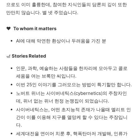
으로도
이미
훌륭한데
,
참여한
지식인들의
담론의
깊이
또한
만만치
않습니다
.
별
넷
주었습니다
.
❤️
To whom it matters
AI
에
대해
막연한
환상이나
두려움을
가진
분
🎢
Stories Related
인문
,
과학
,
예술하는
사람들을
한자리에
모아두고
콜로
세움을
여는
브록만
씨입니다
.
이번
25
인
이야기를
그러모으는
방법이
특기할만
합니다
.
노버트
위너는
사이버네틱스
(cybernetics)
의
주창자인
데
,
위너
없는
위너
헌정
논쟁집이
되었습니다
.
사이버네틱스는
,
어떤
초지능적
존재가
나올때
엘리트
인
간이
이를
이용해
지구를
멸망케
할
수
있다는
주장입니
다
.
세계대전을
연이어
치룬
후
,
핵폭탄마저
개발해
,
인류가