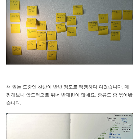
책
읽는
도중엔
찬반이
반반
정도로
팽팽하다
여겼습니다
.
매
핑해보니
압도적으로
위너
반대편이
많네요
.
종류도
좀
묶어봤
습니다
.