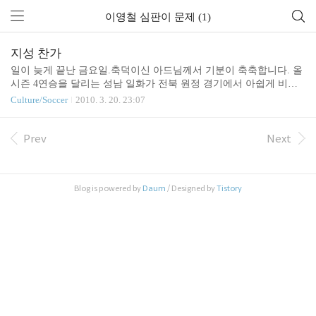
이영철 심판이 문제 (1)
지성 찬가
일이 늦게 끝난 금요일.축덕이신 아드님께서 기분이 축축합니다. 올
시즌 4연승을 달리는 성남 일화가 전북 원정 경기에서 아쉽게 비겼
나 봅니다. 1:0으로 다 이겼나 생각했던 게임이, 심판이 인저리 타임
Culture/Soccer
2010. 3. 20. 23:07
8분을 더 주는 것도 부족해 석연치 않은 골문앞 파울을 선언했다고
합니다. 결국 프리킥으로 동점골을 허용해 무실점 연승 행진이 일단
멈추게 되었습니다. 작년 플레이 오프 때도 성남 일화에 곱지 않은
Prev
Next
시선을 보냈던 이영철 심판이 이 날도 옐로 카드 6장을 남발했다니
성남 팬 입장에선 좀 아쉬울만 했겠지요. 하지만, 그게 축구를 비롯
한 스포츠의 역할 아닌가 싶습니다. 항상 모든 것이 합리적이고 이해
Blog is powered by
Daum
/ Designed by
Tistory
가능하게만 진행되지 않는게 인생이란걸 배우고, 더 나아가 그런 불
확실성 하에서도 목표를 달성하는 결과 중심적 준비..