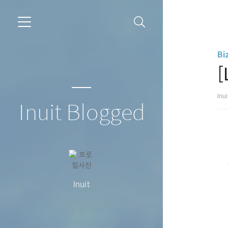
Bi
Inu
Inuit Blogged
Inuit