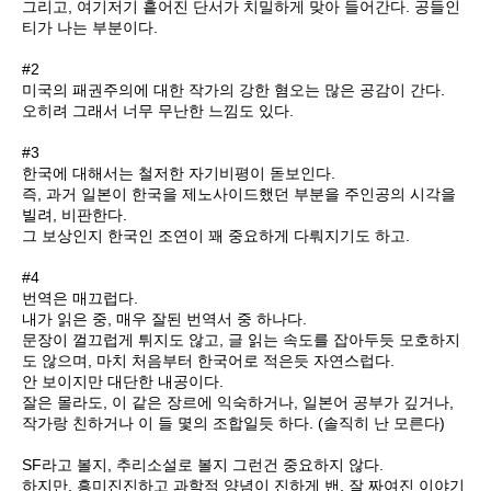
그리고, 여기저기 흩어진 단서가 치밀하게 맞아 들어간다. 공들인
티가 나는 부분이다.
#2
미국의 패권주의에 대한 작가의 강한 혐오는 많은 공감이 간다.
오히려 그래서 너무 무난한 느낌도 있다.
#3
한국에 대해서는 철저한 자기비평이 돋보인다.
즉, 과거 일본이 한국을 제노사이드했던 부분을 주인공의 시각을
빌려, 비판한다.
그 보상인지 한국인 조연이 꽤 중요하게 다뤄지기도 하고.
#4
번역은 매끄럽다.
내가 읽은 중, 매우 잘된 번역서 중 하나다.
문장이 껄끄럽게 튀지도 않고, 글 읽는 속도를 잡아두듯 모호하지
도 않으며, 마치 처음부터 한국어로 적은듯 자연스럽다.
안 보이지만 대단한 내공이다.
잘은 몰라도, 이 같은 장르에 익숙하거나, 일본어 공부가 깊거나,
작가랑 친하거나 이 들 몇의 조합일듯 하다. (솔직히 난 모른다)
SF라고 볼지, 추리소설로 볼지 그런건 중요하지 않다.
하지만, 흥미진진하고 과학적 양념이 진하게 밴, 잘 짜여진 이야기