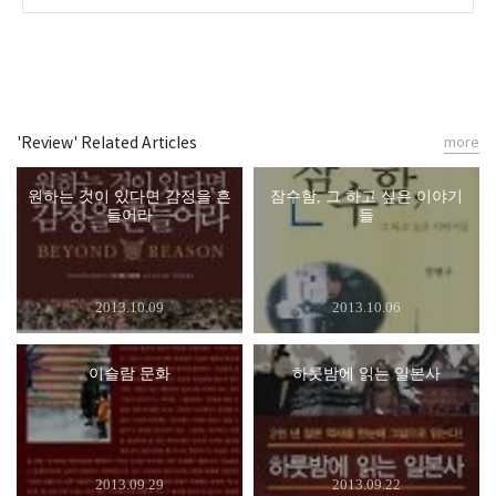
'Review' Related Articles
more
원하는 것이 있다면 감정을 흔
잠수함, 그 하고 싶은 이야기
들어라
들
2013.10.09
2013.10.06
이슬람 문화
하룻밤에 읽는 일본사
2013.09.29
2013.09.22