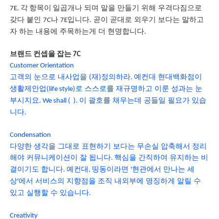
일곱개나 되며 말을 만들기 위해 우격다짐으로
7E. 각 항목이
갖다 붙인
나
곧이 곧대로 외우기 보다는 말하고
7C
7E입니다.
자 하는 내용에 주목하는게 더 현명합니다
.
브랜드 컨셉을 잡는 7C
Customer Orientation
고객의 눈으로 내사업을
재
정의하라
예컨대 현대백화점이
(
)
.
생활제안업
로 스스로를 재규명하고 이룬 성과는 눈
(life style)
부시지요
이 괄호를 채우는데 공들일 필요가 있습
. We shall ( ).
니다
.
Condensation
다양한 생각을 그대로 표현하기 보다는 무손실 압축해서 정리
해야 커뮤니케이션이 잘 됩니다
핵심을 간직하여 유지하는 비
.
결이기도 합니다
예컨대
띵동이라면
현관에서 만나는 세
.
,
'
상
에서 서비스의 지향점을 조직 내외부에 명징하게 알릴 수
'
있고 실행할 수 있습니다
.
Creativity