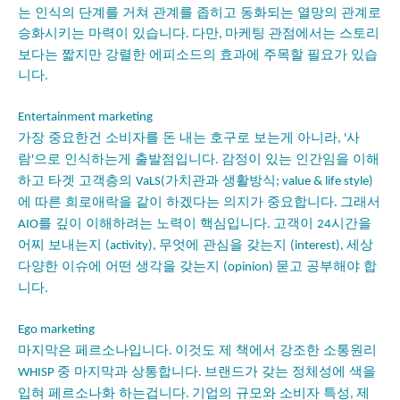
는 인식의 단계를 거쳐 관계를 좁히고 동화되는 열망의 관계로
승화시키는 마력이 있습니다
다만
마케팅 관점에서는 스토리
.
,
보다는 짧지만 강렬한 에피소드의 효과에 주목할 필요가 있습
니다
.
Entertainment marketing
가장 중요한건 소비자를 돈 내는 호구로 보는게 아니라
사
, '
람
으로 인식하는게 출발점입니다
감정이 있는 인간임을 이해
'
.
하고 타겟 고객층의
가치관과 생활방식
VaLS(
; value & life style)
에 따른 희로애락을 같이 하겠다는 의지가 중요합니다
그래서
.
를 깊이 이해하려는 노력이 핵심입니다
고객이
시간을
AIO
.
24
어찌 보내는지
무엇에 관심을 갖는지
세상
(activity),
(interest),
다양한 이슈에 어떤 생각을 갖는지
묻고 공부해야 합
(opinion)
니다
.
Ego marketing
마지막은 페르소나입니다
이것도 제 책에서 강조한 소통원리
.
중 마지막과 상통합니다
브랜드가 갖는 정체성에 색을
WHISP
.
입혀 페르소나화 하는겁니다
기업의 규모와 소비자 특성
제
.
,