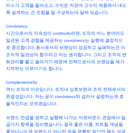
비스가 고객을 들여오고
수익은 저관여 고수익 제품에서 내도
,
록 설계하는 건 조합을 잘 구성하는데 달려 있습니다
.
Consistency
시간으로서의 지속성이
라면
조직의 어느 분야라도
continuity
,
일관된 고객 경험을 제공하는
는 실행에 결정적으
consistency
로 중요합니다
동사로서의 브랜딩이 성공하고 실패하는건 이
.
조직적 일관성의 함수라고 저는 생각합니다
그리고 조직의 변
.
화관리를 물고 들어가기 때문에 전략으로서의 브랜딩을 제가
지적하는 이유이기도 합니다
.
Complementarity
역시 조직의 이슈입니다
조직내 상호보완과 조직 전체로서의
.
완결성입니다
저는 굳이
와 갈라서 설명하는게 효
.
consistency
율적인지는 모르겠습니다
.
브랜드 컨셉을 정하고 실행해 나가는 아웃바운드 관점에서 일
곱가지 항목을 정리했습니다
결국 좋은 이름
히트칠 개념을
.
,
쫓아다니는게 브랜드가 아니란 점을 명확히 알기만 해도 성과