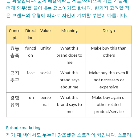
는 과정입니다
문제 해결이라는 제품
서비스의 기본 기능에
.
/
더해 와우
를 끌어내는 요소이기도 합니다
한가지 고려할 점
!
.
은 브랜드의 유형에 따라 디자인이 기여할 부분이 다릅니다
.
Conce
Direct
Value
Meaning
Design
pt
ion
효능
functi
utility
What this
Make buy this than
충족
on
brand does to
others
me
긍지
face
social
What this
Make buy this even if
추구
brand says
not necessary or
about me
expensive
경험
fun
perso
What this
Make buy again or
유희
nal
brand says to
other related
me
product/service
Episode marketing
제가 제 책에서도 누누히 강조했던 스토리의 힘입니다
스토리
.