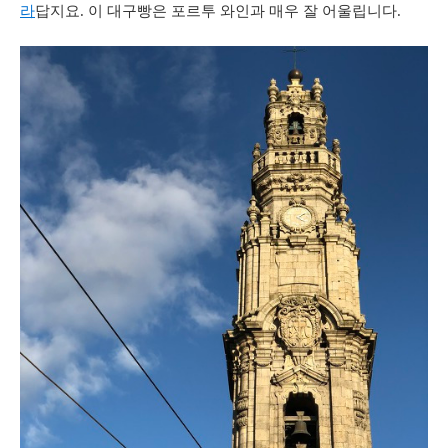
라
답지요
.
이
대구빵은
포르투
와인과
매우
잘
어울립니다
.