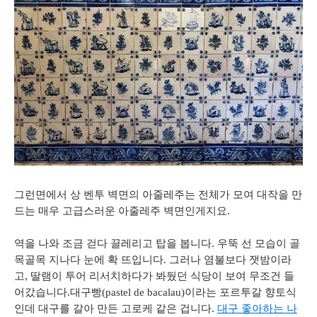
그런면에서
상
벤투
벽면의
아줄레주는
전체가
모여
대작을
만
드는
매우
고급스러운
아줄레주
벽면인게지요
.
역을
나와
조금
걷다
끌레리고
탑을
봅니다
.
우뚝
선
모습이
골
목골목
지나다
눈에
확
뜨입니다
.
그러나
염불보다
잿밤이라
고
,
딸램이
투어
리서치하다가
봐뒀던
식당이
보여
무조건
들
어갔습니다
.
대구빵
(pastel de bacalau)
이라는
포르투갈
향토식
인데
대구를
갈아
만든
고로케
같은
겁니다
.
대구
좋아하는
나