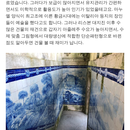
료였습니다
.
그러다가
보급이
많아지면서
유지관리가
간편하
면서도
미학적으로
활용도가
높아
인기가
있었을테고요
.
마누
엘
양식이
최고조에
이른
황금시대에는
이탈리아
등지의
장인
들이
예술을
했다고도
합니다
.
그러나
리스본
대지진
이후
수
많은
건물의
재건으로
갑자기
아줄레주
수요가
높아지면서
,
수
제
맞춤
그림형에서
대량생산에
적합한
단순패턴형으로
바뀐
점도
알아두면
건물
볼
때
재미가
납니다
.