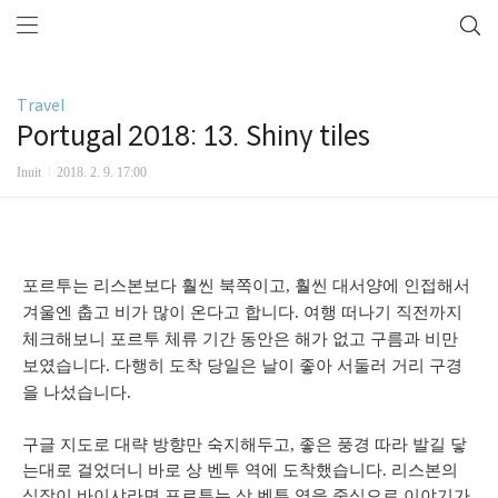
Travel
Portugal 2018: 13. Shiny tiles
Inuit
2018. 2. 9. 17:00
포르투는
리스본보다
훨씬
북쪽이고
,
훨씬
대서양에
인접해서
겨울엔
춥고
비가
많이
온다고
합니다
.
여행
떠나기
직전까지
체크해보니
포르투
체류
기간
동안은
해가
없고
구름과
비만
보였습니다
.
다행히
도착
당일은
날이
좋아
서둘러
거리
구경
을
나섰습니다
.
구글
지도로
대략
방향만
숙지해두고
,
좋은
풍경
따라
발길
닿
는대로
걸었더니
바로
상
벤투
역에
도착했습니다
.
리스본의
심장이
바이샤라면
포르투는
상
벤투
역을
중심으로
이야기가