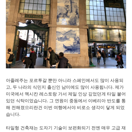
아줄레주는
포르투갈
뿐만
아니라
스페인에서도
많이
사용되
고
,
두
나라의
식민지
출신인
남미에도
많이
사용됩니다
.
제가
미국에서
멕시칸
레스토랑
가서
제일
인상
깊었던게
타일
붙어
있던
식탁이었습니다
.
그
연원이
중동에서
이베리아
반도를
통
해
전해졌으리란건
이번
여행에서야
비로소
생각이
닿게
되었
습니다
.
타일형
건축재는
도자기
기술이
보편화되기
전엔
매우
고급
재