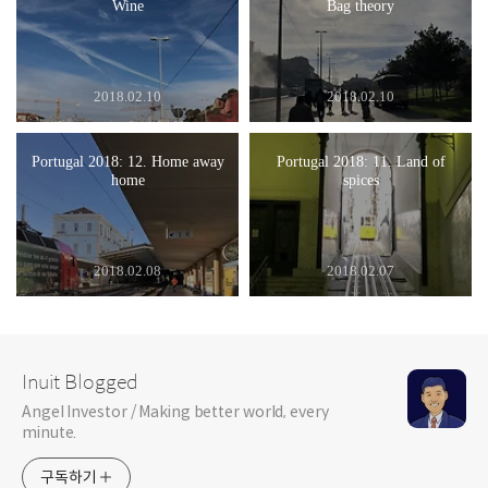
Wine
Bag theory
2018.02.10
2018.02.10
Portugal 2018: 12. Home away
Portugal 2018: 11. Land of
home
spices
2018.02.08
2018.02.07
Inuit Blogged
Angel Investor / Making better world, every
minute.
구독하기