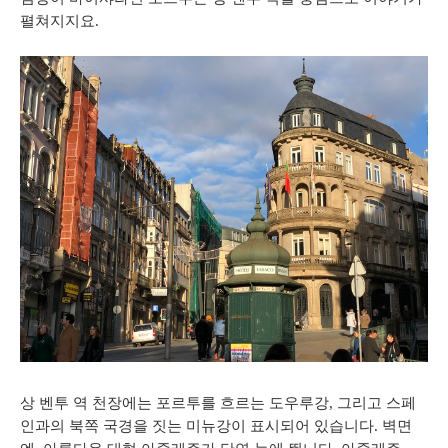
펼쳐지지요
.
상
벤투
역
천장에는
포르투를
흐르는
도우루강
,
그리고
스페
인과의
북쪽
국경을
짓는
미뉴강이
표시되어
있습니다
.
벽면