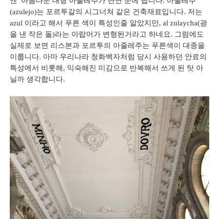
엔
아름다운
대형
아줄레주가
단연
눈에
띕니다
.
아줄레주
(azulejo)
는
포르투갈의
시그너쳐
같은
건축재료입니다
.
저는
azul
이라고
해서
푸른
색이
특성인줄
알았지만
, al zulaycha(
광
을
낸
작은
돌
)
라는
아랍어가
변형된거라고
하네요
.
그럼에도
실제로
보면
리스본과
포르투의
아줄레주는
푸른색이
대종을
이룹니다
.
아마
우리나라
청화백자처럼
당시
사용하던
안료의
특성에서
비롯해
,
익숙해진
미감으로
반복해서
쓰게
된
탓
아
닐까
생각합니다
.