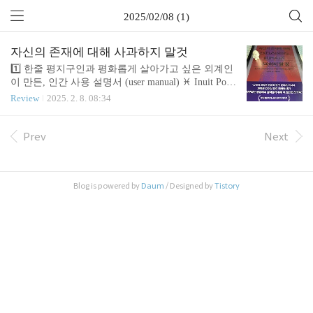
2025/02/08 (1)
자신의 존재에 대해 사과하지 말것
1️⃣ 한줄 평지구인과 평화롭게 살아가고 싶은 외계인
이 만든, 인간 사용 설명서 (user manual) ♓ Inuit Point
s ★★★☆☆자폐 스펙트럼이 있는 소녀가 커서 이학
Review
2025. 2. 8. 08:34
박사가 됩니다. 툭하면 멜트다운이 오는 스스로나,
주변 사람과 세상 모두 이해하기 힘들어 스스로를 외
계인처럼 여겼다고 합니다. 그가 공부한 과학을 통
Prev
Next
해, 인간세상을 이해해 보려는 노력을 적은 글입니
다. 일상을 평범으로 받아들이는 비장애인에게는 아
주 신선한 시각이 많습니다. 저도 문득문득 깨닫는
Blog is powered by
Daum
/ Designed by
Tistory
지점이 많았습니다. 🎢 Stories Related 번역이 나쁘다
는 이유로 평점이 안좋은 책입니다.11개 챕터에 과학
이론이 나옵니다. 물리, 화학, 생물, 정보학 등 다양합
니다. 과학적 번역은 훌륭합니다.반면, 문과적 번역
은 품질이..