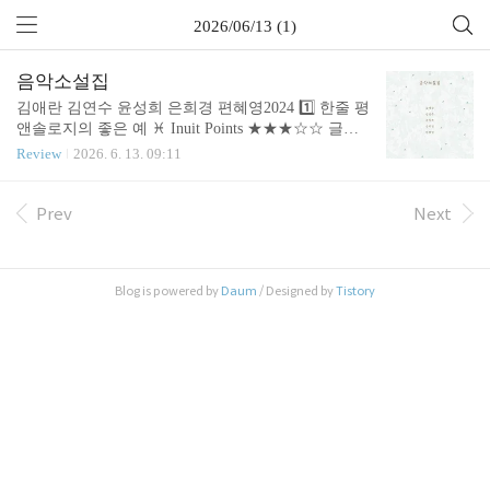
2026/06/13 (1)
음악소설집
김애란 김연수 윤성희 은희경 편혜영2024 1️⃣ 한줄 평
앤솔로지의 좋은 예 ♓ Inuit Points ★★★☆☆ 글쓰
기 선수들 다섯이 각자 스타일로 글을 풀어냅니다.
Review
2026. 6. 13. 09:11
주제는 하나, 음악입니다. 저는 처음 세 편을 읽도록
음악 앤솔로지인걸 까맣게 잊고 있다가 네번째인 은
희경에 가서야 '아, 맞다.' 생각 났습니다. 음악을 소
Prev
Next
재로 쓰되 절묘하게 숨겨두고 흡인력 있게 이야기를
풀어갑니다. 듣다보니 글에 선율이 느껴지는 묘한 매
력입니다. 🎢 Stories Related 책을 낸 프란츠 출판사는
Blog is powered by
Daum
/ Designed by
Tistory
대표가 음악을 전공하고 음악서적을 내려 만든 출판
사라고 합니다.어느 정도 출판으로 자리잡은 후, 음
악을 씨앗으로 한 책을 구상합니다.책과 음악에 열정
이 있는 편집자라 작가의 선정 뿐 아니라, 설득도 남
달랐다는 후기..