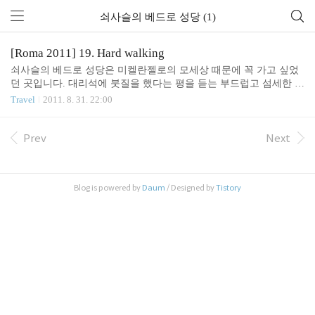
쇠사슬의 베드로 성당 (1)
[Roma 2011] 19. Hard walking
쇠사슬의 베드로 성당은 미켈란젤로의 모세상 때문에 꼭 가고 싶었
던 곳입니다. 대리석에 붓질을 했다는 평을 듣는 부드럽고 섬세한 조
각이 특징입니다. 무엇보다, 미켈란젤로 자신이 모세를 조각해 놓고,
Travel
2011. 8. 31. 22:00
'왜 말을 안하는가?'라고 물었다니 할 말 다 했죠. 안 볼 수 없습니다.
쇠사슬 성당이 관광객 주요 루트에 있지 않은 탓인지, 파업 탓인지,
꽤나 한산한 교회에서 모세 상을 한참 바라 봤습니다. 머리에 뿔이
Prev
Next
독특하다 했더니 아들이 설명을 해줍니다. "유대 말로 후광이란 말
이 뿔과 유사한데 와전이 되었대요. 그래서 미술품에 종종 뿔을 넣은
경우가 많대요." "그렇군." 성당의 가운데에는 베드로를 묶었던 쇠사
Blog is powered by
Daum
/ Designed by
Tistory
슬이 있습니다. 그래서 쇠사슬의 베드로 성당으로 불리웁니다. 이런
유니크 아이템을 보면 신화적 종교에서 역..