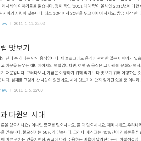
미래시제의 이야기들을 읽습니다. 첫째 책인 '2011 대예측'이 올해인 2011년에 대한 이
은 시야의 지평이 넓습니다. 최소 10년에서 30년을 두고 이야기하지요. 방금 시작 한
감이 뛰어납니다. He's back 이미 전작인 '2030 부의 미래지도'를 통해 내공을 여
view
2011. 1. 11. 22:08
우리나라 미래학 책이 이렇게 알뜰히 잘 만들어졌을까하는 놀라움이 다소 엉성한 짜임새
럽 맛보기
의 진미 중 하나는 단연 음식입니다. 제 블로그에도 음식에 관련한 많은 이야기가 있
고 기운을 돋우는 에너자이저의 역할입니다만, 여행 중 음식은 그 나라의 문화와 역사,
기 때문입니다. 그러다보니, 가끔은 여행하기 위해 먹기 보다 맛보기 위해 여행하는 
합니다. 실제로 그렇게 산 사람이 있었네요. 세계 맛보기에 단지 일가견 있을 뿐 아니
나 꿈에 그릴만한 맛 여행을 글로 적습니다. 하지만, 통상적으로 예상되는 책과는 좀 다
view
2011. 1. 5. 22:00
게 커버하겠다는 욕심을 버렸습니다. 파리, 바르셀로나, 런던 등을 제외하면 책의 2/3
 포기하는..
과 다윈의 시대
론을 믿으시나요? 아니면 종교를 믿으시나요. 둘 다 믿으시나요. 재미나게도, 우리나라
을 믿습니다. 불교신자는 68%가 믿습니다. 그러나, 개신교는 40%만이 진화론을 믿
에 따른 편차는 있을지언정, 종교에 따라 수용하는 비율이 달라진다는건 어불성설입니다.