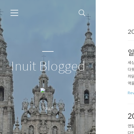
20
일
Inuit Blogged
세상
다못
까닭
역을
의 
Re
족히
팔라
Inuit
2
연말
다만