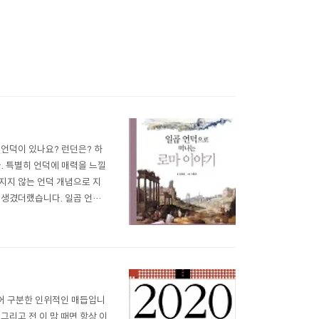
언덕이 있나요? 런던은? 하
. 특별히 언덕에 매력을 느낄
지지 않는 언덕 개념으로 지
 생겼더랬습니다. 일곱 언덕
책은 제 지식에 대한 탐심을 흡
든 궁전들(팰리스)의 어원이 된
그어 구분한 인위적인 매듭입니
그리고 전 이 맘 때면 항상 이