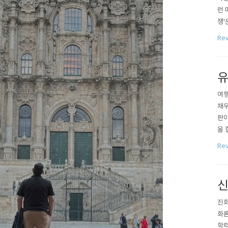
런 
쟁'
생동
Re
시 
유
여행
채우
판이
을 
누구
Re
양하
이를
신
진화
화론
학력