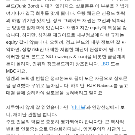
본드(Junk Bond) 시대가 열리지요. 살로몬은 이 부분을 가볍게
여기다가 결국 최후를 맞게 됩니다. 우량 채권은 신용도 하락
의 하방 위기만 있지만, 정크 그레이드 채권은 호전과 악화라
는 양방향 잠재력이 있습니다. 채권이지만 equity의 특성을 갖
습니다. 하지만, 성격은 채권이므로 내부정보에 대한 규제는
equity 같지 않습니다. 오히려, 정크 본드의 내부 정보만 잘 파
악하면, 상향 risk만 내재한 저렴한 채권이 탄생하게 됩니다.
이러한 정크 본드로 S&L (savings & loan)을 비롯한 금융계의
돈이 몰리자, 인위적 정크본드까지 창조됩니다.
LBO
또는
MBO지요.
밀켄의 드렉셀 번햄은 정크본드로 끌어 모은 자금으로 살로몬
을 공격했다 무위로 돌아갑니다. 하지만, RJR Nabisco를 놓고
대결 끝에 승리하여 살로몬을 눕혀버리고 말지요.
지루하지 않게 잘 읽었습니다만, '
머니볼
'과 연장선상에서 보
니, 재미난 관찰을 합니다.
주요 인물의 역할은 충분히 평가되어야 합니다만, 큰 역사적
변화를 인물중심으로 단순화하다보니, 영웅주의적 사관의 느