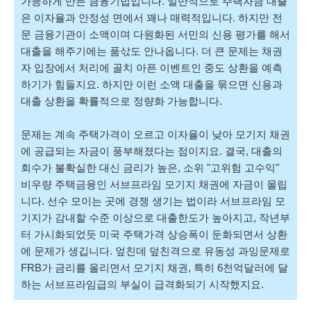
가능하게 만든 금융기법입니다. 일반적으로
주택자금 대출
은
이자율과 안정성 면에서 꽤나 매력적입니다. 하지만 전
문 금융기관이 소액이며 다원화된 서민의 신용 평가를 해서
대출을 해주기에는 품삯도 안나옵니다. 더 큰 문제는 채권
자 입장에서 처리에 골치 아픈 이벤트인 중도 상환을 예측
하기가 힘들지요. 하지만 이런 소액 대출을 묶으면 신용과
대출 상환을 확률적으로 정량화 가능합니다.
문제는 계속 주택가격이 오르고 이자율이 낮아 모기지 채권
에 공급되는 자금이 풍부해졌다는 점이지요. 결국, 대출의
회수가 불확실한 대신 금리가 높은, 소위 "고위험 고수익"
비우량 주택금융인 서브프라임 모기지 채권에 자금이 몰립
니다. 선수 모이는 곳에 경쟁 생기는 법이라 서브프라임 모
기지가 감내할 수준 이상으로 대출한도가 높아지고, 작년부
터 가시화되었듯 미국 주택가격 상승폭이 둔화되면서 상환
에 문제가 생깁니다. 엎친데 덮친격으로 유동성 과잉문제로
FRB가 금리를 올리면서 모기지 채권, 특히 6천억달러에 달
하는 서브프라임급의 부실이 급격화되기 시작했지요.