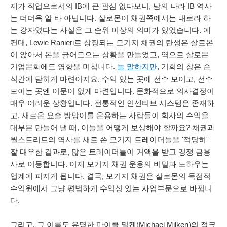
제가 직업으로서의 IB에 큰 관심 없다보니, 남의 나라 IB 역사
는 더더욱 알 바 아닙니다. 살로몬이 채권쪽에서는 내로라 하
는 강자였다는 사실은 그 순위 이상의 의미가 있었습니다. 예
컨대, Lewie Ranieri로 상징되는 모기지 채권의 탄생은 살로몬
이 앉아서 돈을 긁어모으는 상황을 만들었고, 역으로 살로몬
기업문화에도 영향을 미칩니다.
늘 말하지만
, 기회의 창은 순
식간에 닫히게 마련이지요. 수익 있는 곳에 선수 모이고, 선수
모이는 곳엔 이문이 없게 마련입니다. 문화적으로 의사결정이
매우 어려운 상황입니다. 전통적인 인센티브 시스템은 존재하
고, 새로운 요술 방망이를 운용하는 사람들이 회사의 수익을
대부분 만들어 낼 때, 이들을 어떻게 보상해야 할까요? 채권과
월스트리트의 역사를 새로 쓴 모기지 트레이더들을 '적당히'
잘 대우한 결과로, 많은 트레이더들이 거액을 받고 경쟁 금융
사로 이동합니다. 이제 모기지 채권 운용의 비밀과 노하우는
업계에 퍼지게 됩니다. 결국, 모기지 채권은 살로몬의 독점적
수익원에서 그냥 평범하게 수익성 있는 사업부문으로 바뀝니
다.
그리고, 그 이름도 유명한 마이클 밀켄(Michael Milken)의 정크