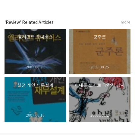
'Review' Related Articles
more
엘러건트 유니버스
군주론
2007.08.26
2007.08.25
실전 개인 재무설계
아내를 모자로 착각한 남자
2007.08.18
2007.08.12