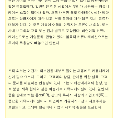
연인 사이도 커뮤니케이션이 그리 복잡한데, 비즈니스 상황이라면
훨씬 복잡할테다. 일반적인 직장 생활에서 우리가 사용하는 커뮤니
케이션 스킬이 얼마나 될까
.
조직 내부만 해도 다양하다
.
상하 방향
으로는 상급자에게 대한 보고
,
부하 직원에 대한 업무 지시
,
동료간
대화가 있다
.
이 모든 계층이 어울려 이뤄지는 토론이나 회의
,
또는
사내 보고회와 교육 또는 전사 발표도 포함된다
.
비언어적 커뮤니
케이션으로는 기업문화
,
관행이 있다
.
암묵적 커뮤니케이션으로는
루머와 무용담도 빼놓으면 안된다
.
조직 외부는 어떤가
.
외부인을 내부로 들이는 채용에도 커뮤니케이
션이 필수 요소다
.
그리고
,
고객과의 상담
,
판매를 위한 설득
,
고객
의 문제를 해결하는 컨설팅이 있다
.
또는 이해관계자와의 협상
,
법
적 분쟁
,
제휴 협의와 같은 비정기적 커뮤니케이션이 있다
.
일반 대
중을 상대로 하는 홍보(PR)
,
광고와 투자자 대상의 기업소개
(IR)
도
중요한 커뮤니케이션이다
.
비언어적 커뮤니케이션의 대표주자는
브랜드이고
,
그외에 평판이나 기업의 사회적 활동을 포괄한다
.