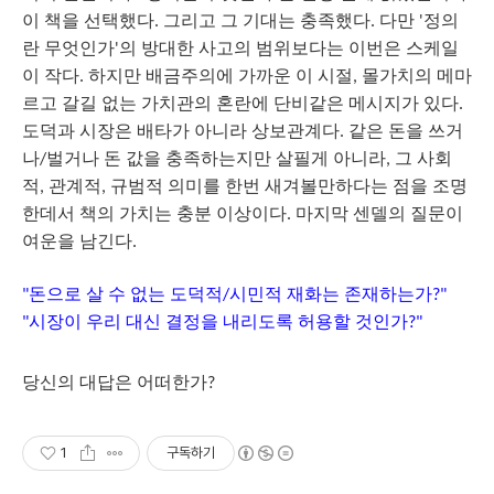
이
책을
선택했다
그리고
그
기대는
충족했다
다만
정의
.
.
'
란
무엇인가
의
방대한
사고의
범위보다는
이번은
스케일
'
이
작다
하지만
배금주의에
가까운
이
시절
몰가치의
메마
.
,
르고
갈길
없는
가치관의
혼란에
단비같은
메시지가
있다
.
도덕과
시장은
배타가
아니라
상보관계다
같은
돈을
쓰거
.
나
벌거나
돈
값을
충족하는지만
살필게
아니라
그
사회
/
,
적
관계적
규범적
의미를
한번
새겨볼만하다는
점을
조명
,
,
한데서
책의
가치는
충분
이상이다
마지막
센델의
질문이
.
여운을
남긴다
.
돈으로
살
수
없는
도덕적
시민적
재화는
존재하는가
"
/
?"
시장이
우리
대신
결정을
내리도록
허용할
것인가
"
?"
당신의
대답은
어떠한가
?
1
구독하기