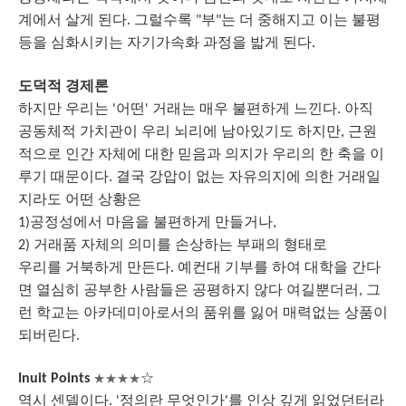
계에서
살게
된다
그럴수록
부
는
더
중해지고
이는
불평
.
"
"
등을
심화시키는
자기가속화
과정을
밟게
된다
.
도덕적
경제론
하지만
우리는
어떤
거래는
매우
불편하게
느낀다
아직
'
'
.
공동체적
가치관이
우리
뇌리에
남아있기도
하지만
근원
,
적으로
인간
자체에
대한
믿음과
의지가
우리의
한
축을
이
루기
때문이다
결국
강압이
없는
자유의지에
의한
거래일
.
지라도
어떤
상황은
공정성에서
마음을
불편하게
만들거나
1)
,
거래품
자체의
의미를
손상하는
부패의
형태로
2)
우리를
거북하게
만든다
예컨대
기부를
하여
대학을
간다
.
면
열심히
공부한
사람들은
공평하지
않다
여길뿐더러
그
,
런
학교는
아카데미아로서의
품위를
잃어
매력없는
상품이
되버린다
.
☆
Inuit Points
★★★★
역시
센델이다
정의란
무엇인가
를
인상
깊게
읽었던터라
. '
'