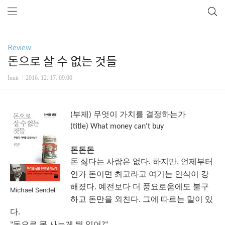
Review
돈으로 살 수 없는 것들
Inuit
2016. 12. 17. 09:00
부제
무엇이
가치를
결정하는가
(
)
(title) What money can't buy
돈돈돈
돈
싫다는
사람은
없다
하지만
언제부터
.
,
인가
돈이면
최고라고
여기는
인식이
강
해졌다
예전보다
더
풍요로움에도
불구
.
Michael Sendel
하고
돈만을
외친다
그에
따르는
말이
있
.
다
.
돈으로
못
사는게
뭐
있어