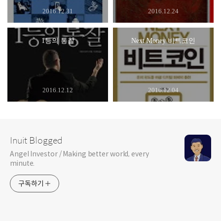
2016.12.31
2016.12.24
1등의 통찰
Next Money 비트코인
2016.12.12
2016.12.04
Inuit Blogged
Angel Investor / Making better world, every
minute.
구독하기