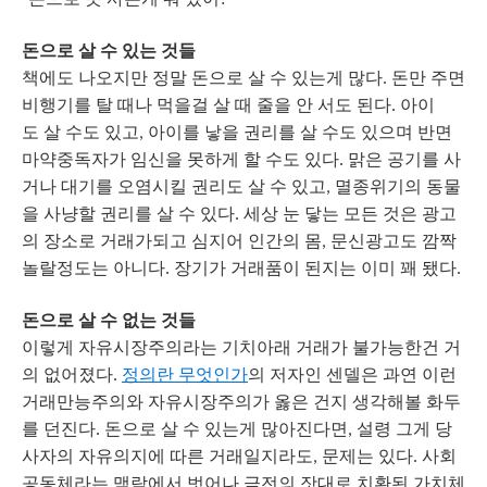
"
?"
돈으로
살
수
있는
것들
책에도
나오지만
정말
돈으로
살
수
있는게
많다
돈만
주면
.
비행기를
탈
때나
먹을걸
살
때
줄을
안
서도
된다.
아이
도
살
수도
있고
아이를
낳을
권리를
살
수도
있으며
반면
,
마약중독자가
임신을
못하게
할
수도
있다
맑은
공기를
사
.
거나
대기를
오염시킬
권리도
살
수
있고
멸종위기의
동물
,
을
사냥할
권리를
살
수
있다
세상
눈
닿는
모든
것은
광고
.
의
장소로
거래가되고
심지어
인간의
몸
문신광고도
깜짝
,
놀랄정도는
아니다
장기가
거래품이
된지는
이미
꽤
됐다
.
.
돈으로
살
수
없는
것들
이렇게
자유시장주의라는
기치아래
거래가
불가능한건
거
의
없어졌다
정의란
무엇인가
의
저자인
센델은
과연
이런
.
거래만능주의와
자유시장주의가
옳은
건지
생각해볼
화두
를
던진다
돈으로
살
수
있는게
많아진다면
설령
그게
당
.
,
사자의
자유의지에
따른
거래일지라도
문제는
있다
사회
,
.
공동체라는
맥락에서
벗어나
금전의
잣대로
치환된
가치체