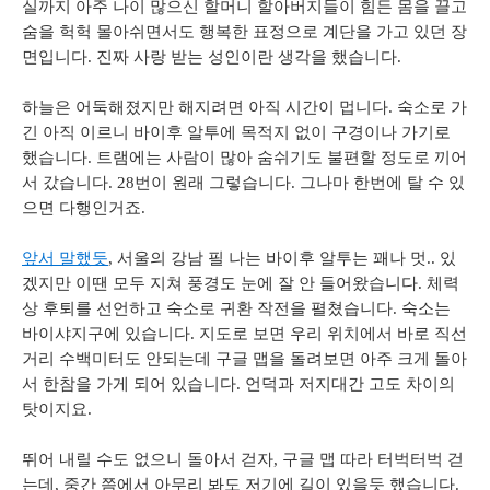
실까지
아주
나이
많으신
할머니
할아버지들이
힘든
몸을
끌고
숨을
헉헉
몰아쉬면서도
행복한
표정으로
계단을
가고
있던
장
면입니다
.
진짜
사랑
받는
성인이란
생각을
했습니다
.
하늘은
어둑해졌지만
해지려면
아직
시간이
멉니다
.
숙소로
가
긴
아직 이르니
바이후
알투에
목적지
없이
구경이나
가기로
했습니다
.
트램에는
사람이
많아
숨쉬기도
불편할
정도로
끼어
서
갔습니다
. 28
번이
원래
그렇습니다
.
그나마 한번에
탈 수 있
으면
다행인거죠
.
앞서
말했듯
,
서울의
강남
필
나는
바이후
알투는
꽤나
멋
..
있
겠지만
이땐
모두
지쳐
풍경도
눈에
잘
안
들어왔습니다
.
체력
상
후퇴를
선언하고
숙소로
귀환
작전을
펼쳤습니다
.
숙소는
바이샤지구에
있습니다
.
지도로
보면
우리
위치에서
바로
직선
거리
수백미터도
안되는데
구글
맵을
돌려보면
아주
크게
돌아
서
한참을
가게
되어
있습니다
.
언덕과
저지대간 고도
차이의
탓이지요
.
뛰어
내릴
수도
없으니
돌아서
걷자
,
구글
맵 따라
터벅터벅
걷
는데
,
중간 쯤에서 아무리
봐도
저기에
길이
있을듯
했습니다
.