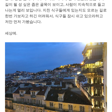
길이 될 성 싶은
좁은 골목이
보이고
,
사람이
지속적으로
들고
나는게
멀리
보입니다
. 지친 식구들에게 있는지도 모르는 길
로
한번
가보자고
하긴
어려워서
,
식구들 잠시 쉬고 있으라하고
저만
먼저
가봤습니다
.
세상에
.