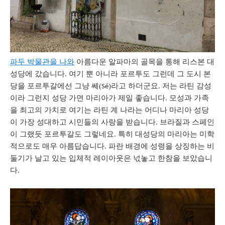
파두 박물관을 나와
아름다운 알파마의 골목을 통해
리스본
대
성당에
갔습니다
.
여기 뿐 아니라
포르투도
그런데
그 도시
본
당을 포르투갈에선
그냥
쎄
(
)
라고
하더군요
.
저는
라틴
감성
Sé
이라
그런지
성당 가면
마리아가
제일
좋습니다
.
모성과
가족
을
최고의
가치로
여기는
라틴
계 나라
는
어디나
마리아
성당
이
가장
성대하고 시민들의 사랑을 받습니다
. 브라질과
스페인
이
그랬듯
포르투갈도
그렇네요
.
특히
대성당의
마리아는
미학
적으로도
매우
아름답습니다
.
파란
배경에
성령을
상징하는
비
둘기가
날고
있는
입체적
레이아웃은
넋놓고
한참을
보았습니
다
.