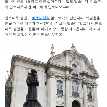
도바의
안토니오라고
하면
싫어한다는
말도
있습니다
.
리스본
의 안토니우지 왠 파도바의 안토니오냐며
.
안토니우
성인도
비센테처럼
알아보기가
쉽습니다
.
깨달음을
얻을
때
아기예수가
현신했다는
전설이
있습니다
.
그래서
안토
니우
성인을
표현할
때
아기
예수가
항상
따라옵니다
.
딱 봐서
애기
안고
있는
성인은
안토니우지요
.