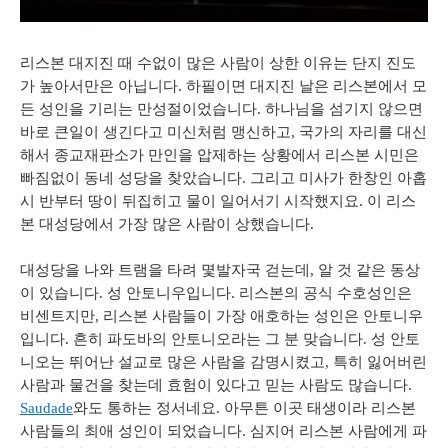
리스본
대지진
때
수없이
많은
사람이
상한
이유는
단지
진도
가
높아서만은
아닙니다
.
하필이면
대지진
날은
리스본에서 모
든
성인을
기리는
만성절이었습니다
.
하나님을
섬기지
않으면
바로
큰일이
생긴다고
미신처럼
맹신하고
,
국가의
자리를
대신
해서
종교재판소가
만인을
압제하는
상황에서
리스본
시민은
빠짐없이
동네
성당을
찾았습니다
.
그리고
미사가
한창인
아홉
시
반부터
땅이
뒤집히고 물이 일어서기
시작했지요
.
이
리스
본
대성당에서
가장
많은
사람이
상했습니다
.
대성당을
나와
트램을
타려
몇발자국
걷는데
,
알 것
같은
동상
이
있습니다
.
성
안토니우입니다
.
리스본의
공식
수호성인은
비센트지만
,
리스본
사람들이
가장
애호하는
성인은
안토니우
입니다
.
흔히
파도바의
안토니오라는
그
분
맞습니다
.
성 안토
니오는
뛰어난
설교로
많은
사람을
감명시켰고
,
특히
잃어버린
사람과
물건을
찾는데
효험이
있다고
믿는
사람도
많습니다
.
Saudade
와도 통하는 정서네요.
아무튼
이곳 태생이라
리스본
사람들의
최애
성인이
되었습니다
.
심지어 리스본 사람에게 파