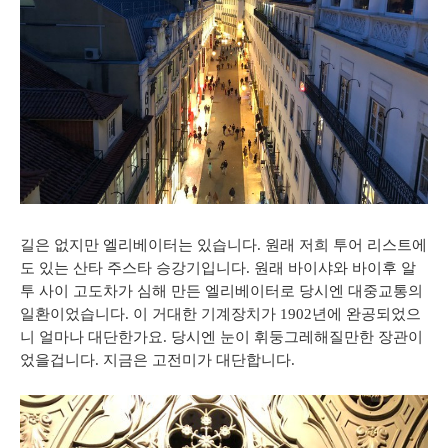
길은
없지만
엘리베이터는
있습니다
.
원래
저희 투어
리스트
에
도
있는
산타
주스타
승강기입니다
.
원래
바이샤와
바이후
알
투
사이
고도차가
심해
만든
엘리베이터로 당시엔 대중교통의
일환이었습니다.
이 거대한 기계장치가
1902
년에
완공되었으
니
얼마나
대단한가요
.
당시엔
눈이
휘둥그레해질만한
장관이
었을겁니다
.
지금은
고전미가
대단합니다
.