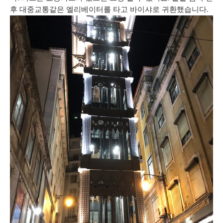
후
대중교통같은
엘리베이터를
타고
바이샤로
귀환했습니다
.