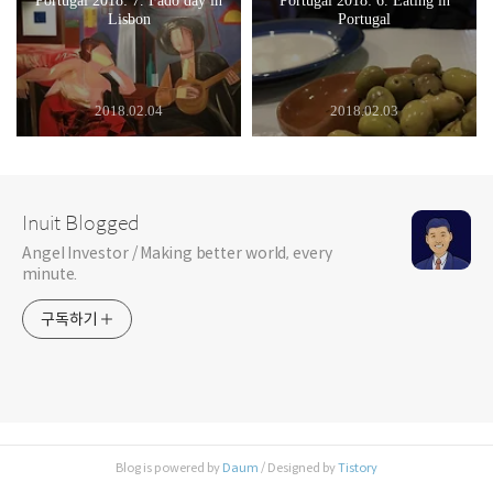
Portugal 2018: 7. Fado day in
Portugal 2018: 6. Eating in
Lisbon
Portugal
2018.02.04
2018.02.03
Inuit Blogged
Angel Investor / Making better world, every
minute.
구독하기
Blog is powered by
Daum
/ Designed by
Tistory