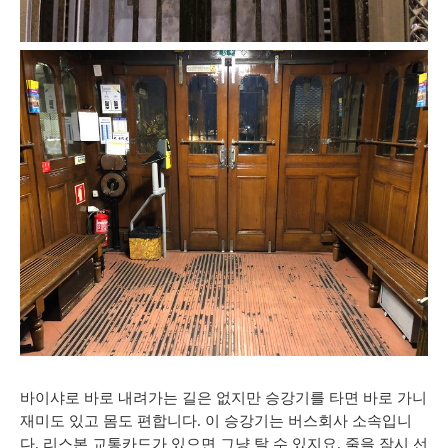
바이샤로
바로
내려가는
길은
없지만
승강기를
타면
바로
가니
재미도 있고 몸도 편합니다
.
이
승강기는
버스회사
소속입니
다
.
리스본
교통카드가
있으면
그냥
탈
수
있지요
.
줄을
잠시
선