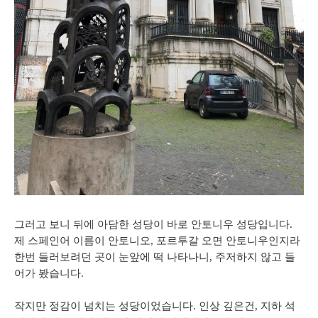
그러고
보니
뒤에
아담한
성당이
바로
안토니우
성당입니다
.
제
스페인어 이름이
안토니오
,
포르투갈
오면
안토니우인지라
한번 들러보려던 곳이 눈앞에 떡 나타나니
,
주저하지
않고
들
어가
봤습니다
.
작지만
정감이
넘치는
성당이었습니다
.
인상
깊은건
,
지하
석