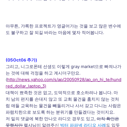
아무튼, 갸륵한 프로젝트가 영글어가는 것을 보고 많은 변수에
도 불구하고 잘 되길 바라는 마음에 몇자 적어봅니다.
(05Oct06 추가)
그리고, 니그로폰테 선생도 이렇게 gray market으로 빠져나가
는 것에 대해 걱정을 하고 계시더구만요.
(
http://news.yahoo.com/s/ap/20050928/ap_on_hi_te/hund
red_dollar_laptop_3)
대책이 뾰족한 것은 없고, 도덕적으로 호소하려나 봅니다. 마
치 남의 편지를 손대지 않고 또 교회 물건을 훔치지 않는 것처
럼 애들 교육하는 물건을 빼돌리거나 사서 갖고 다니는 사람은
파렴치한으로 보도록 하는 분위기를 만들겠다는 것이지요.
저 밑의 댓글에 북한 만나오 라디오 경우도 있고,
아직 확인은
못했지만
렐샤님이 알려주신
빅터 파파넥 라디오 사례
도 있듯