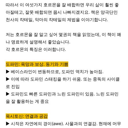
따라서
이
여섯가지
호르몬을
잘
배합하면
우리
삶이
훨씬
좋
아질테고
,
잘못
배합되면
몹시
나빠지겠지요
.
책은
양극단인
천사의
칵테일
,
악마의
칵테일의
제법을
이야기합니다
.
저는
호르몬을
잘
알고
싶어
몇권의
책을
읽었는데
,
이
책이
꽤
나
명료하게
설명해서
좋았습니다
.
각
호르몬의
특징은
이러합니다
.
도파민: 욕망과 보상. 동기와 기쁨
▶️
베이스라인이
변동하므로
,
도파민
역치가
높아짐
.
▶️
이에
따라
도파민
스태킹을
하기
쉬움
.
또는
중독의
사이클
로
진입
▶️
도파민도
빠른
도파민과
느린
도파민이
있음
.
느린
도파민
을
잘
활용하는
게
중요
옥시토신: 연결과 공감
▶️
시작은
자연에의
경이
(awe).
사물과의
연결감
.
현재에
머무