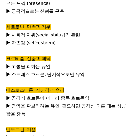
르는
느낌
(presence)
▶️
궁극적으로는
신뢰를
구축
세로토닌: 만족과 기분
▶️
사회적
지위
(social status)
와
관련
▶️
자존감
(self-esteem)
코르티솔: 집중과 패닉
▶️
고통을
피하는
유인
.
▶️
스트레스
호르몬
.
단기적으로만
유익
테스토스테론: 자신감과 승리
▶️
공격성
호르몬이
아니라
증폭
호르몬임
▶️
영역을
확보하려는
유인
.
필요하면
공격성
다른
때는
상냥
함을
증폭
엔도르핀: 기쁨