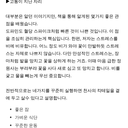
▶️고통이
지난
자리
대부분은
알던
이야기지만
,
책을
통해
알게된
몇가지
좋은
관
점을
배웠습니다
.
도파민도
혈당
스파이크처럼
빠른
것이
나쁜
것입니다
.
이
점
을
조심히
관리하는게
핵심입니다
.
한편
,
저자는
스트레스를
비에
비유합니다
.
어느
정도
비가
와야
꽃이
만발하듯
스트레
스는
자체로
나쁘지
않습니다
.
다만
만성적인
스트레스는
,
장
마처럼
밭을
망치고
꽃을
상하게
하는
거죠
.
이때
마음
급한
정
원사는
부랴부랴
꽃을
사다
새로
심고
또
망치고
합니다
.
비를
긏고
물을
빼는게
우선
중요합니다
.
전반적으로는
네가지를
꾸준히
실행하면
천사의
칵테일을
곁
에
두고
살수
있다고
설명합니다
.
좋은 잠
가벼운 식단
꾸준한 운동