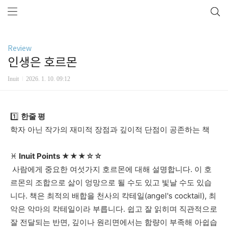
Review
인생은 호르몬
Inuit
2026. 1. 10. 09:12
1️⃣
한줄
평
학자
아닌
작가의
재미적
장점과
깊이적
단점이
공존하는
책
♓
Inuit Points
★★★☆☆
사람에게
중요한
여섯가지
호르몬에
대해
설명합니다
.
이
호
르몬의
조합으로
삶이
엉망으로
될
수도
있고
빛날
수도
있습
니다
.
책은
최적의
배합을
천사의
칵테일
(angel's cocktail),
최
악은
악마의
칵테일이라
부릅니다
.
쉽고
잘
읽히며
직관적으로
잘
전달되는
반면
,
깊이나
원리면에서는
함량이
부족해
아쉽습