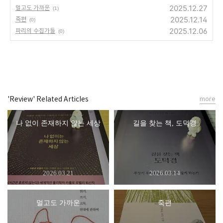
2025.12.27
멀고도 가까운
(1)
2025.12.14
죽편
(0)
2025.12.06
파리의 수집가들
(0)
'Review' Related Articles
more
나 없이 존재하지 않는 세상
길을 찾는 책, 도덕경
2026.03.21
2026.03.14
멀고도 가까운
죽편