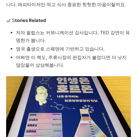
니다
.
애피타이저만
먹고
식사
종료한
헛헛한
마음이랄까요
.
🎢
S
tories Related
저자
필립스는
커뮤니케이션
강사입니다
. TED
강연이
유
명한가
봅니다
.
영국
출생으로
스웨덴에
기반하고
있습니다
.
어쩌면
이
책도
,
주류시장의
편집자가
붙었다면
더
낫지
않았을까
상상해봅니다
.