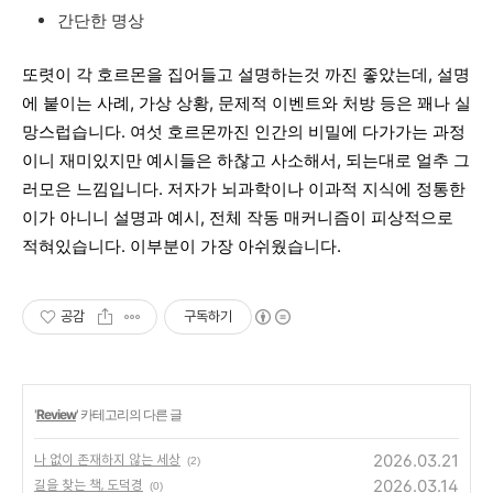
간단한 명상
또렷이
각
호르몬을
집어들고
설명하는것
까진
좋았는데
,
설명
에
붙이는
사례
,
가상
상황
,
문제적
이벤트와
처방
등은
꽤나
실
망스럽습니다
.
여섯
호르몬까진
인간의
비밀에
다가가는
과정
이니
재미있지만
예시들은
하찮고
사소해서
,
되는대로
얼추
그
러모은
느낌입니다
.
저자가
뇌과학이나
이과적
지식에
정통한
이가
아니니
설명과
예시
,
전체
작동
매커니즘이
피상적으로
적혀있습니다
.
이부분이
가장
아쉬웠습니다
.
공감
구독하기
'
Review
' 카테고리의 다른 글
2026.03.21
나 없이 존재하지 않는 세상
(2)
2026.03.14
길을 찾는 책, 도덕경
(0)