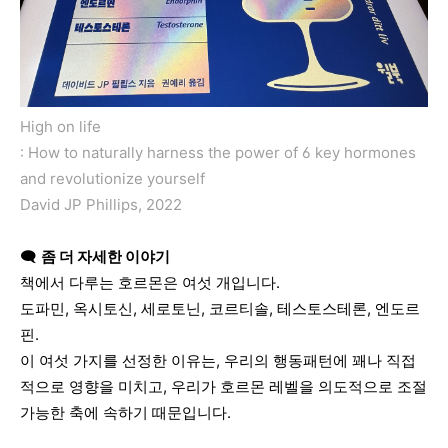
High on life
: How to naturally harness the power of 6 key hormones
and revolutionize yourself
David JP Phillips, 2022
🗨️
좀
더
자세한
이야기
책에서
다루는
호르몬은
여섯
개입니다
.
도파민
,
옥시토신
,
세로토닌
,
코르티솔
,
테스토스테론
,
엔도르
핀
.
이
여섯
가지를
선정한
이유는
,
우리의
행동패턴에
꽤나
직접
적으로
영향을
미치고
,
우리가
호르몬
레벨을
의도적으로
조절
가능한
축에
속하기
때문입니다
.