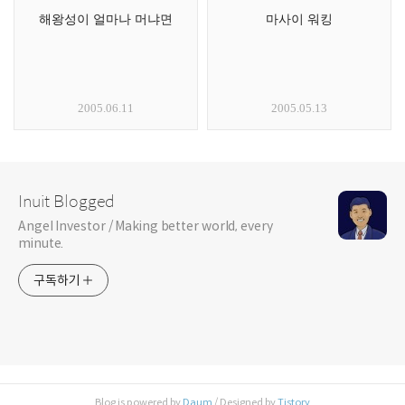
해왕성이 얼마나 머냐면
마사이 워킹
2005.06.11
2005.05.13
Inuit Blogged
Angel Investor / Making better world, every
minute.
구독하기
Blog is powered by
Daum
/ Designed by
Tistory