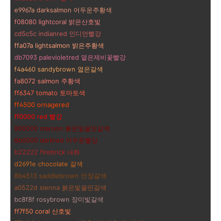
e9967a darksalmon 어두운주황색
f08080 lightcoral 밝은산호빛
cd5c5c indianred 인디언빨강
ffa07a lightsalmon 밝은주황색
db7093 palevioletred 옅은제비꽃빨강
f4a460 sandybrown 엷은갈색
fa8072 salmon 주황색
ff6347 tomato 토마토색
ff4500
ornagered
ff0000 red 빨강
800000 maroon 붉은빛을띤갈색
8b0000 darkred 어두운빨강
b22222 firebrick 내화
d2691e chocolate 갈색
8b4513 saddlebrown 안장갈색
a0522d sienna 붉은빛을띤갈색
bc8f8f rosybrown 장미빛갈색
ff7f50 coral 산호빛