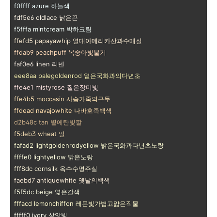
f0ffff azure 하늘색
fdf5e6 oldlace 낡은끈
f5fffa mintcream 박하크림
ffefd5 papayawhip 열대아메리카산과수매질
ffdab9 peachpuff 복숭아빛불기
faf0e6 linen 리넨
eee8aa palegoldenrod 옅은국화과의다년초
ffe4e1 mistyrose 짙은장미빛
ffe4b5 moccasin 사슴가죽의구두
ffdead navajowhite 나바호족백색
d2b48c tan 볕에탄빛깔
f5deb3 wheat 밀
fafad2 lightgoldenrodyellow 밝은국화과다년초노랑
ffffe0 lightyellow 밝은노랑
fff8dc cornsilk 옥수수명주실
faebd7 antiquewhite 옛날의백색
f5f5dc beige 엷은갈색
fffacd lemonchiffon 레몬빛가볍고얇은직물
fffff0 ivory 상앗빛