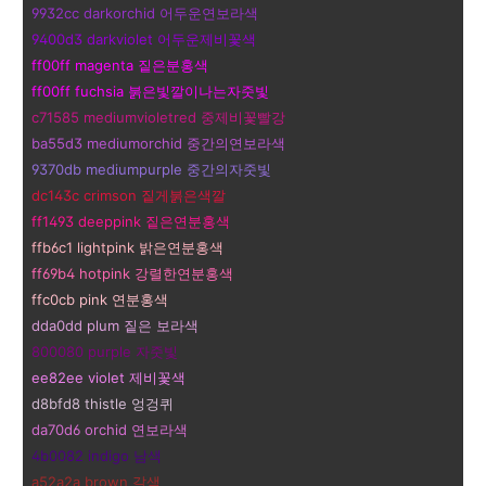
9932cc darkorchid 어두운연보라색
9400d3 darkviolet 어두운제비꽃색
ff00ff magenta 짙은분홍색
ff00ff fuchsia 붉은빛깔이나는자줏빛
c71585 mediumvioletred 중제비꽃빨강
ba55d3 mediumorchid 중간의연보라색
9370db mediumpurple 중간의자줏빛
dc143c crimson 짙게붉은색깔
ff1493 deeppink 짙은연분홍색
ffb6c1 lightpink 밝은연분홍색
ff69b4 hotpink 강렬한연분홍색
ffc0cb pink 연분홍색
dda0dd plum 짙은 보라색
800080 purple 자줏빛
ee82ee violet 제비꽃색
d8bfd8 thistle 엉겅퀴
da70d6 orchid 연보라색
4b0082 indigo 남색
a52a2a brown 갈색