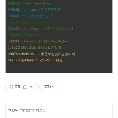
228b22 forestgreen 숲녹색
008b8b darkcyan 어두운푸른정도
008080 teal 암록색을띤청색
006400 darkgreen 어두운녹색
556b2f darkolivegreen 어두운올리브녹색
008000 green 녹색
808000 olive 물푸레나뭇과의상록교목
6b8e23 olivedrab 올리브엷은갈색
bdb76b darkkhaki 어두운누른빛에엷은다색
daa520 goldenrod 국화과의다년초
공감
구독하기
'
Sci_Tech
' 카테고리의 다른 글