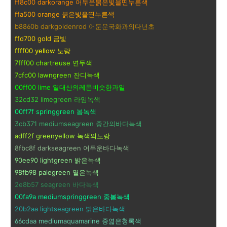
ff8c00 darkorange 어두운붉은빛을띤누른색
ffa500 orange 붉은빛을띤누른색
b8860b darkgoldenrod 어둔운국화과의다년초
ffd700 gold 금빛
ffff00 yellow 노랑
7fff00 chartreuse 연두색
7cfc00 lawngreen 잔디녹색
00ff00 lime 열대산의레몬비슷한과일
32cd32 limegreen 라임녹색
00ff7f springgreen 봄녹색
3cb371 mediumseagreen 중간의바다녹색
adff2f greenyellow 녹색의노랑
8fbc8f darkseagreen 어두운바다녹색
90ee90 lightgreen 밝은녹색
98fb98 palegreen 옅은녹색
2e8b57 seagreen 바다녹색
00fa9a mediumspringgreen 중봄녹색
20b2aa lightseagreen 밝은바다녹색
66cdaa mediumaquamarine 중엷은청록색