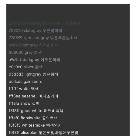
000000 black 검정
2f4f4f darkslategray 어두운푸른빛회색
708090 slategray 푸른빛회색
778899 lightslategray 밝은푸른빛회색
696969 dimgray 칙칙한회색
808080 gray 회색
a9a9a9 darkgray 어두운회색
c0c0c0 silver 은색
d3d3d3 lightgrey 밝은회색
dcdcdc gainsboro
ffffff white 백색
fff5ee seashell 바다조가비
fffafa snow 설백
f8f8ff ghostwhite 허깨비백색
fffaf0 floralwhite 꽃의백색
f5f5f5 whitesmoke 백색연기
f0f8ff aliceblue 엷은잿빛바탕에푸른빛