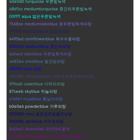
40e0d0 turquoise 푸른빛녹색
48d1cc mediumturquoise 중간의푸른빛녹색
00ffff aqua 엷은푸른빛녹색
7b68ee mediumslateblue 중푸른빛회색파랑
191970 midnightblue 깜깜한파랑
6495ed cornflowerblue 옥수수꽃파랑
0000cd mediumblue 중간의파랑
6a5acd slateblue 푸른빛회색파랑
4682b4 steelblue 철강빛파랑
0000ff blue 파랑
483d8b darkslateblue 어두운푸른빛회색파랑
5f9ea0 cadetblue 이하의파랑
87ceeb skyblue 하늘파랑
4169e1 royalblue 황실의파랑
b0e0e6 powderblue 가루파랑
000080 navy 짙은검은빛을띤남빛
00008b darkblue 어두운파랑
8a2be2 blueviolet 파란제비꽃색
8b008b darkmagenta 어두운짙은분홍색