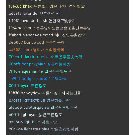
f0e68c khaki 누른빛에엷은다색이섞인빛깔
e6e6fa lavender 연한자주색
fff0f5 lavenderblush 연한자주빛붉기
ffe4c4 bisque 분홍빛이도는검은빛을띤누른빛
ffebcd blanchedalmond 희어진엷은황갈색
deb887 burlywood 튼튼한목재
cd853f peru 남미서부의공화국
00ced1 darkturquoise 어두운푸른빛녹색
00bfff deepskyblue 짙은하늘파랑
7fffd4 aquamarine 엷은푸른빛녹색
1e90ff dodgerblue옥수수빵파랑
00ffff cyan 푸른정도
f0fff0 honeydew 식물의잎에서나는단물
87cefa lightskyblue 밝은하늘파랑
afeeee paleturquoise 옅은푸른빛녹색
e0ffff lightcyan 밝은푸른정도
add8e6 lightblue 밝은파랑
b0c4de lightsteelblue 밝은철강빛파랑