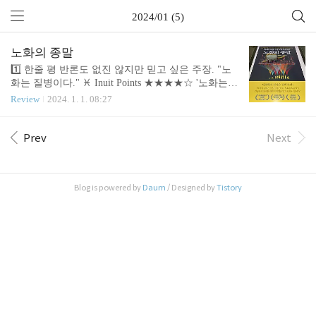
2024/01 (5)
노화의 종말
1️⃣ 한줄 평 반론도 없진 않지만 믿고 싶은 주장. "노
화는 질병이다." ♓ Inuit Points ★★★★☆ '노화는
피치 못할 일이 아니라, 질병이다'라는 담대한 주장
Review
2024. 1. 1. 08:27
을 합니다. 제가 이해한 바론, 꼭 병이라기보다는 관
리 가능하다는 정도로 이해하는게 옳습니다. 책은 다
양한 관점으로 노화의 구조를 살피고, 그에서 벗어나
Prev
Next
는 생활 습관과 약물적 작용등을 이야기합니다. ❤️ T
o whom it matters 나이 든 분 젊은 분 건강한 삶을 원
하는 분 🎢 Stories Related 읽긴 오래 전에 읽었는데,
Blog is powered by
Daum
/ Designed by
Tistory
리뷰를 완성 못하고 쳐박아 뒀다가 연초에 맞는 내용
이라 꺼내어 완성한 리뷰입니다. 책 읽고 시간 지나
면서 싱클레어 류의 생각에 찬반이 어느 정도 있음을
알아서 소개를 망설인 부분도 있습니다. 하지만,..