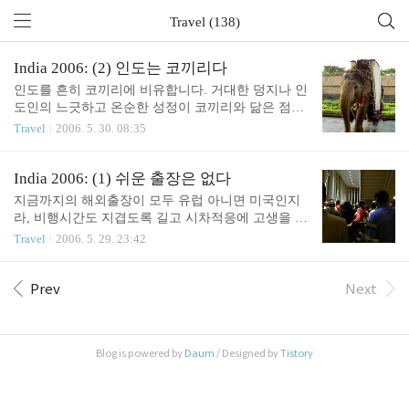
Travel (138)
India 2006: (2) 인도는 코끼리다
인도를 흔히 코끼리에 비유합니다. 거대한 덩지나 인
도인의 느긋하고 온순한 성정이 코끼리와 닮은 점이
많기는 합니다. 서구에서 인도를 코끼리, 중국을 잠
Travel
2006. 5. 30. 08:35
자는 사자, 한국, 대만 등을 호랑이(서구인에게 호랑
이는 그리 좋은 이미지가 아니지요), 일본을 원숭이
등으로 비유하는 것을 보고 어떤 인도인은 아시아가
India 2006: (1) 쉬운 출장은 없다
완전히 동물원인가 보다고 뼈있는 농담을 하기도 합
지금까지의 해외출장이 모두 유럽 아니면 미국인지
니다. 인도는 현재 산업적으로 급성장 중입니다. 인
라, 비행시간도 지겹도록 길고 시차적응에 고생을 많
도 신산업의 큰 축은 소프트웨어와 무선통신입니다.
이 했었는데, 이번 출장지는 인도 뭄바이라서 좀 쉽
Travel
2006. 5. 29. 23:42
현재 휴대전화가 1억 가입자 정도 보급되었는데 연
겠다고 생각을 했습니다. 하지만 세상에 쉬운 출장은
말에 1억 3천만을 예상하고 있다고 합니다. 한달에 5
없는 법. 인천공항에서 비행기가 떠나지 못하고 시간
백만 가입자가 신규로 생성되는 것이지요. 첫날 아침
을 한참 끌더니 모두 짐을 가지고 내리랍니다. 알고
Prev
Next
먹고 호텔 주변을 산책하다가 깜짝 놀란 것이, 호텔
보니, 한 승객이 혈압이 높아서 비행기에서 다시 내
모퉁이를 돌자마자 바로 슬럼이 펼쳐지더군요. 최고
렸다네요. 보안 문제로 기내 검사를 다시 해야 하므
급 호텔..
로 비행기에서 내려 30분 정도를 대기했던 것 같습니
Blog is powered by
Daum
/ Designed by
Tistory
다. 결국 예정시간보다 한시간 이상 늦게 도착해서
호텔에 도착하니 새벽 네시. 씻고 짐풀고 다섯시쯤
잠이 들었다가 한시간 반만에 깨고 말았습니다. 저번
출장의 악몽이 떠올랐지만, 다행히 첫날 이후에는 여