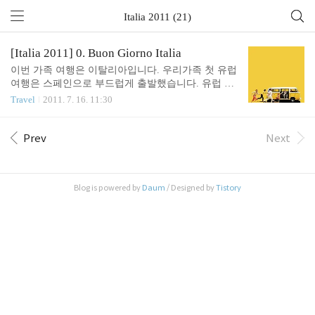
Italia 2011 (21)
[Italia 2011] 0. Buon Giorno Italia
이번 가족 여행은 이탈리아입니다. 우리가족 첫 유럽
여행은 스페인으로 부드럽게 출발했습니다. 유럽 수
많은 곳을 다녀봤지만 스페인이 가장 상냥하고 싹싹
Travel
2011. 7. 16. 11:30
하고 음식도 맛있고 아름다워서 시작점으로 적당하
다 생각했지요. 이젠 슬슬 레벨을 올려야할 차례입니
다. 제가 스페인 다음으로 스위트하다고 여기는 파리
Prev
Next
를 여행지로 생각했는데, 어찌하다보니 유럽 여행의
최종보스 이탈리아로 결정 났습니다. 이탈리아는 긴
역사만큼, 도시의 수만큼 무수한 스토리가 있는 곳입
Blog is powered by
Daum
/ Designed by
Tistory
니다. 그냥 건물 외양 보러가서는 답이 안 나옵니다.
그래서 여행이 결정난 이후, 우리 가족은 이탈리아
공부를 틈틈이 했습니다. 특히, 딸은 베네치아, 아들
은 피렌체, 아내는 로마를 맡아 매 주말마다 세미나
를 하며 여행 이전부터 지적 즐거움을 만끽했지요.
이제 책과..