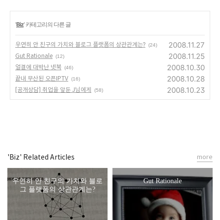
'
Biz
' 카테고리의 다른 글
2008.11.27
우연히 안 친구의 가치와 블로그 플랫폼의 상관관계는?
(24)
2008.11.25
Gut Rationale
(12)
2008.10.30
얼결에 대박난 넷북
(46)
2008.10.28
끝내 무산된 오픈IPTV
(16)
2008.10.23
[공개상담] 취업을 앞둔 J님에게
(58)
'Biz' Related Articles
more
우연히 안 친구의 가치와 블로
Gut Rationale
그 플랫폼의 상관관계는?