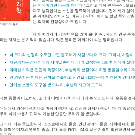
는 지식이라면 아는게 아니다.
" 그리고 더욱 큰 덕목인, 모
다고 생각한다는 소신을 명료하게 밝힙니다. 전에 제가 싫
즘'과 반대입장이지요. 이는 뇌과학이 아직도 발달 중인 상
는 학자의 진정성이기도 합니다.
이케가야 유지
제가 이리저리 뇌과학 책을 많이 봅니다만, 자신의 연구 주
하는 저자는 본 기억이 없습니다. 맞든 틀리든 이케가야 씨는 명쾌합니다.
뇌 크기와 신경의 수로만 보면 돌고래가 사람보다 더 크다. 그러나, 사람이
자유의지는 잠재의식의 시녀일 뿐이다. 뇌가 결정하면 1초 후 의식이 설명
애매한 기억은 인간의 특징이자, 추상화의 본질이다. 하등 동물일수록 기
안 외워지는 이유는 규칙을 추출하고 신경을 강화하는데 어려움이 있어서다
언어는 소통의 도구일 뿐 아니라, 추상적 사고의 도구다.
다른 동물과 비교하면, 소뇌에 비해 지나치게 대뇌가 큰 인간입니다. 운동을 절
대뇌에서 의식이 생겨나고 마음이 생겨나고 감정과 정서가 생깁니다. 더 중요하
우리 뇌가 수용하고 해석 가능한 만큼만 우리가 알 뿐입니다.
그래서, 뇌는 중요합니다. 스스로에 대한 물음, 인간 관계의 물음, 사회에 대한 
뇌과학은 미지의 영역이 많습니다. 요즘 PET니 fMRI 같은 기술이 발전하면서 
테지요.