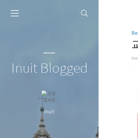
Re
Inu
Inuit Blogged
Inuit