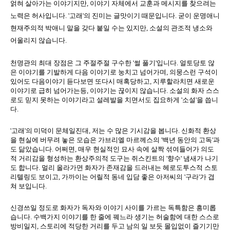
얽혀 살아가는 이야기지만, 이야기 자체에서 교훈과 메시지를 찾으려는
노력은 허사입니다. '고래'의 진미는 글맛이기 때문입니다. 굳이 운명애니
현재주의적 박애니 말을 갖다 붙일 수는 있지만, 소설의 관조적 냉소와
어울리지 않습니다.
천명관의 최대 장점은 그 주절주절 구수한 '썰 풀기'입니다. 얼토당토 않
은 이야기를 기발하게 다음 이야기로 눙치고 넘어가며, 의뭉스런 구석이
있어도 다음이야기 듣다보면 또다시 매혹당하고, 지루할라치면 새로운
이야기로 급히 넘어가는등, 이야기는 끊이지 않습니다. 소설의 화자 스스
로도 믿지 못하는 이야기라고 설레발을 치면서도 집요하게 '소설'을 씁니
다.
'고래'의 미덕이 문체일진대, 저는 수 많은 기시감을 봅니다. 신화적 환상
을 현실에 버무려 놓은 모습은 가브리엘 마르께스의 '백년 동안의 고독'과
도 닮았습니다. 어쩌면, 매우 현실적인 묘사 속에 살짝 섞여들어가 의도
적 거리감을 형성하는 환상주의적 도구는 쥐스킨트의 '향수' 냄새가 나기
도 합니다. 멀리 올라가면 화자가 존재감을 드러내는 헤로도투스적 스토
리텔링도 보이고, 가까이는 어릴적 동네 입담 좋은 아저씨의 '구라'가 겹
쳐 보입니다.
신경쓰일 정도로 화자가 독자와 이야기 사이를 가르는 독특함은 흥미롭
습니다. 수백가지 이야기를 한 줄에 꿰느라 생기는 허술함에 대한 스스로
방비일지, 스토리에 적당한 거리를 두고 남의 일 보듯 몰입없이 즐기기만