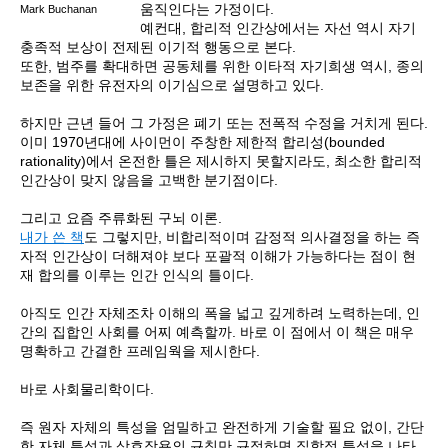
움직인다는 가정이다.
Mark Buchanan
예컨대, 합리적 인간상에서는 자선 역시 자기
충족적 보상이 전제된 이기적 행동으로 본다.
또한, 범주를 확대하면 공동체를 위한 이타적 자기희생 역시, 종의
보존을 위한 유전자의 이기심으로 설명하고 있다.
하지만 근년 들어 그 가정은 폐기 또는 전폭적 수정을 거치게 된다.
이미 1970년대에 사이먼이 주창한 제한적 합리성(bounded
rationality)에서 온전한 틀은 제시하지 못할지라도, 최소한 합리적
인간상이 맞지 않음을 고백한 분기점이다.
그리고 요즘 주류화된 구뇌 이론.
내가 쓴 책
도 그렇지만, 비합리적이며 감정적 의사결정을 하는 즉
자적 인간상이 더해져야 보다 포괄적 이해가 가능하다는 점이 현
재 합의를 이루는 인간 인식의 틀이다.
아직도 인간 자체조차 이해의 폭을 넓고 깊게하려 노력하는데, 인
간의 집합인 사회를 어찌 예측할까. 바로 이 점에서 이 책은 매우
명확하고 간결한 프레임웍을 제시한다.
바로 사회물리학이다.
즉 원자 자체의 특성을 엄밀하고 완전하게 기술할 필요 없이, 간단
한 자체 특성과 상호작용의 규칙만 규정하면 집합적 특성을 나타