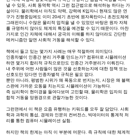
낼 수 있듯, 사회 동역학 역시 그런 접근법으로 해석하능 하다는 가
설이다. 물리학에서 아직도 약력, 강력에 K입자니 현재도 많은 연
구가 진행중임에도 이미 20세기 초반에 원자폭탄이니 초전도체에
그래핀이니 수많은 물리적 업적을 낼 수 있었던 바탕은 원자 자체
를 규명하지 않아도 체계의 특징을 예견할 수 있기 때문이다. 마찬
가지로 인간 자체에 대해서 궁극의 이해를 하지 않더라도 간단한
메커니즘만 알면 사회적 거동을 해석할 수 있다.
책에서 들고 있는 몇가지 사례는 매우 적절하며 의미있다.
인종차별이 인종간 분리 거주를 만드는가? 컴퓨터로 시뮬레이션
하면 몇가지 합리적 규칙으로만도 인종간 거주분리가 이뤄진다.
내 주위에 어떤 사람들이 많은 것을 선호하는지에 대한 정책 또는
선호도만 있다면 인종차별적 규칙은 필요 없다.
뿐만 아니라, 평범한 시위가 왜 폭동으로 번지는지, 시장은 왜 블랙
스완에 가까운 요동을 치는지도 시뮬레이션이 가능하다.
즉 심리학이 현미경을 들여다보며 고민할 때, 물리학은 입자의 집
합적 거동을 망원경으로 관찰가능한 것이다.
그런면에서 이 책은 요즘 유행하는 키워드를 모두 잘 담았다. 사회
학과 과학의 통섭, 경제와 인문의 컨버전스, 빅데이터의 통계적 처
리를 통한 컴퓨터 시뮬레이션 실험.
하지만 책의 한계는 아직 이 부분에 머문다. 즉 규칙에 대한 체계적