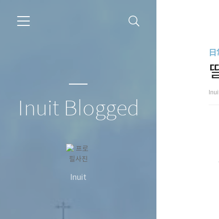
日常
Inu
Inuit Blogged
Inuit