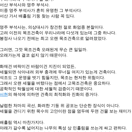
서산 부석사와 영주 부석사.
이중 영주 부석사가 흔히 유명한 그 부석사다.
서산 가서 배흘림 기둥 찾는 사람 꼭 있다.
영주 부석사는, 의상대사가 창건한 절로 화엄종 본찰이다.
고려 이전의 목조건축이 우리나라에 다섯개 있는데 그중 하나다.
봉정사 나오기 전에는 최고 오랜 목조건축으로 알려졌었다.
그러면, 그깟 목조건축 오래된게 무슨 큰 일일까.
오래가는게 결코 쉽지 않기 때문이다.
화재건 벼락이건 바람이건 지진이 되었든,
세월되면 삭아내려 외부 충격에 무너질 여지가 있는게 건축이다.
석조도 그 운명을 벗기 힘들지만, 목조는 현저한 위험이다.
그래서 오랜 세월을 버텼다는 점에서 고목조건축은 중요하다.
공학적인 탁월성에 대한 세월적 검증이기 때문이다.
서현
의 해석에 의하면 건축의 최적화와 진화의 증거다.
날렵한 처마의 곡선, 화려한 기둥 위 공포는 단순한 장식이 아니다.
세월을 견디기 위한 목수의 고안이란 점을 염두에 두면 건물 보는 재미가
배흘림 역시 마찬가지다.
아래가 갈수록 넓어지는 나무의 특성 상 민흘림을 쓰는게 싸고 편하다.