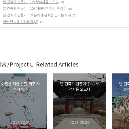
딸 건축가 만들기: (12) 부석사를 오르다
(0)
딸 건축가 만들기: (10) 어정쩡한 미감, 헤이리
(0)
딸 건축가 만들기: (9) 문화가 문화를 만나는 도시
(0)
영어 단숨에 따라잡기 (3)
(6)
常/Project L' Related Articles
아들을 위한 선물, 제주 자
딸 건축가 만들기: (12) 부
딸 건축
전거 일주
석사를 오르다
정쩡
2016.10.28
2013.05.26