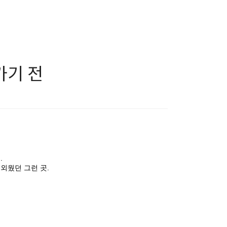
가기 전
.
외웠던 그런 곳.