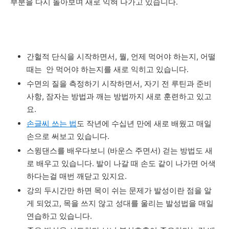
부분을
다시
돌아보며
새로
익혀
나가고
있습니다
.
간헐적
단식을
시작하면서
,
뭘
,
언제
먹어야
하는지
,
어떨
때는
안
먹어야
하는지를
새로
익히고
있습니다
.
수면의
질을
측정하기
시작하면서
,
자기
전
루틴과
준비
사항
,
잠자는
방법과
깨는
방법까지
새로
훈련하고
있고
요
.
손글씨
쓰는
법
도
작년에
수십년
만에
새로
배웠고
매일
손으로
써보고
있습니다
.
스윙댄스를
배우다보니
(
바운스
주면서
)
걷는
방법도
새
로
배우고
있습니다
.
발이
나갈
때
손도
같이
나가면
어색
하다는걸
매번
깨닫고
있지요
.
강의
두시간만
하면
목이
쉬는
문제가
발성이란
점을
알
게
되었고
,
목을
쓰지
않고
성대를
울리는
발성법을
매일
연습하고
있습니다
.