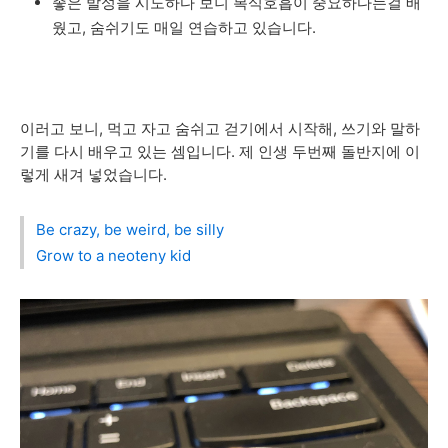
좋은
발성을
시도하다
보니
복식호흡이
중요하다는걸
배
웠고
,
숨쉬기도
매일
연습하고
있습니다
.
이러고
보니
,
먹고
자고
숨쉬고
걷기에서
시작해
,
쓰기와
말하
기를
다시
배우고
있는
셈입니다
. 제 인생 두번째
돌반지에
이
렇게
새겨
넣었습니다
.
Be crazy, be weird, be silly
Grow to a neoteny kid