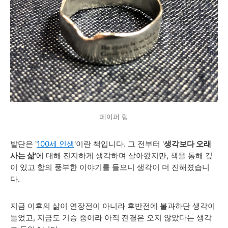
페이퍼 링
발단은
'
100
세
인생
'이란 책
입니다
.
그
전부터
'
생각보다
오래
사는
삶
'
에
대해
진지하게
생각하며
살아왔지만
,
책을 통해
깊
이
있고
함의
풍부한
이야기를
들으니
생각이
더
진해졌습니
다
.
지금 이후의
삶이
연장전이
아니라
후반전에
불과하단
생각이
들었고
, 지금도
기승
중이라
아직
전결은
오지
않았다는
생각