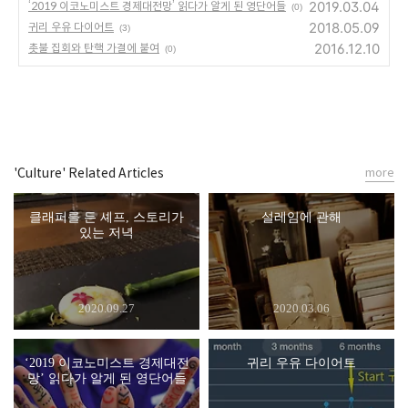
2019.03.04
‘2019 이코노미스트 경제대전망’ 읽다가 알게 된 영단어들
(0)
2018.05.09
귀리 우유 다이어트
(3)
2016.12.10
촛불 집회와 탄핵 가결에 붙여
(0)
'Culture' Related Articles
more
클래퍼를 든 셰프, 스토리가
설레임에 관해
있는 저녁
2020.09.27
2020.03.06
‘2019 이코노미스트 경제대전
귀리 우유 다이어트
망’ 읽다가 알게 된 영단어들