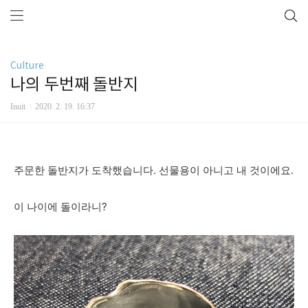
Culture
나의 두번째 돌반지
Inuit
2020. 2. 19. 16:37
주문한
돌반지가
도착했습니다
.
선물용이
아니고
내
것이에요
.
이
나이에
돌이라니
?