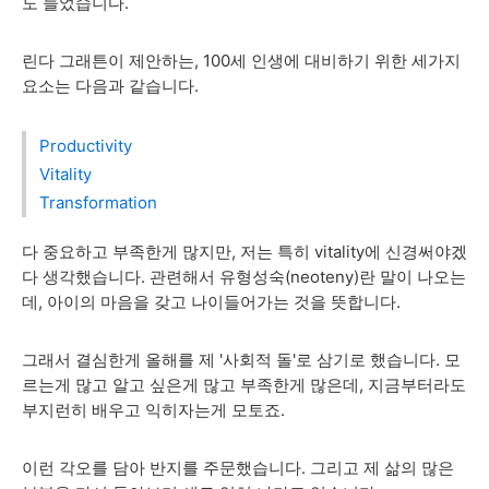
도
들었습니다
.
린다
그래튼이
제안하는
,
100
세
인생에
대비하기
위한
세가지
요소는
다음과
같습니다
.
Productivity
Vitality
Transformation
다
중요하고
부족한게
많지만
, 저는
특히
vitality
에
신경써야겠
다
생각했습니다
. 관련해서
유형성숙
(neoteny)
란
말이
나오는
데
,
아이의
마음을
갖고
나이들어가는
것을
뜻합니다
.
그래서
결심한게
올해를
제 '
사회적
돌
'
로
삼기로
했습니다
.
모
르는게
많고
알고
싶은게
많고
부족한게
많은데
,
지금부터라도
부지런히
배우고
익히자는게
모토죠
.
이런
각오를
담아
반지를
주문했습니다
.
그리고
제
삶의
많은