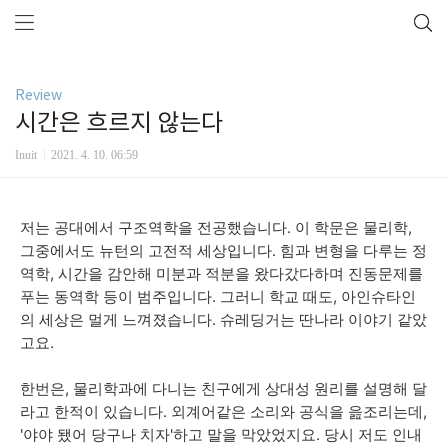
Review
시간은 흐르지 않는다
Inuit
2021. 4. 10. 06:59
저는
공대에서
구조역학을
전공했습니다
. 이 학문은
물리학
,
그중에서도
뉴턴의
고전적
세상입니다
.
힘과
변형을
다루는
정
역학
,
시간을 감안해
미분과
적분을
왔다갔다하며
진동문제를
푸는
동역학
등이
범주입니다
. 그러니
학교
때
도
,
아인슈타인
의
세상은
멀게
느껴졌습니다
.
슈레딩거는
딴나라
이야기
같았
고요
.
한번은,
물리학과에
다니는
친구에게
상대성
원리를
설명해
달
라고
한적이 있습
니다
.
외계어같은
소리와
공식을
읊조리는데
,
'
야야
됐어
당구나
치자
'
하고
말을
막았었지요
.
당시
저도
인내