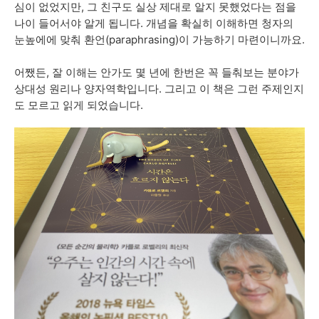
심이
없었지만
,
그
친구도
실상
제대로
알지
못했었다는
점을
나이
들어서야
알게
됩니다
.
개념을
확실히
이해하면
청자의
눈높에에
맞춰
환언
(paraphrasing)
이
가능하기
마련이니까요
.
어쨌든
,
잘
이해는
안가도
몇
년에
한번은
꼭
들춰보는
분야가
상대성
원리나
양자역학입니다
.
그리고
이
책은
그런
주제인지
도
모르고
읽게
되었습니다
.