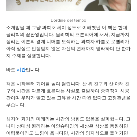
L'ordine del tempo
소개받을
때
그냥
과학
에세이
정도로
이해했던
이
책은
현대
물리학의
끝판왕입니다
.
물리학의
프론티어에 서서
,
지금까지
정리된
이론의
경계
너머를
모색하는
과학자
카를로
로벨리가
아직
정설로
인정받지
않은
자신의
견해까지
망라하여
단
한가
지
주제를
설명합니다
.
바로
시간
입니다
.
책은
시작부터
기어를
높여
달립니다
.
산 위
친구와
산
아래
친
구의
시간은
다르게
흐른다는
사실로
출발하여
중력장이
시공
간이며
우리가 알고 있는
고유한
시간
따윈
없다고
고정관념을
부숩니다
.
심지어
과거와
미래라는
시간의
방향도
없음을
설파합니다
.
그
나마
상대성
원리라는
아인슈타인의
세상은
상상을
동원하면
어렴풋이라도
느낌이
옵니다만
,
시간의
양자성으로
들어가면