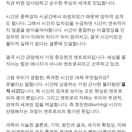
직관
따윈
압사당하고
순수한
추상의
세계로
진입합니다
.
시간은
중력장의
시공간에서
파생되었기
때문에
양자적
성격
도
띕니다
.
그래서
시간의
입자성을
수긍하면
시간이
연속적이
지
않음을
받아들여야합니다
.
시간이
중첩하는
미결정성을
인
정하면
과거
-
미래의
차이가
의미 없어지고
,
결국
시간이란건
물리적
실체가
없다는
결론에
도달합니다
.
결국 시간
관점에서
가장
중요한건
엔트로피입니다
.
세상을
움
직이는
힘은
에너지가
아니라
엔트로피라고
간주하고
있죠
.
그럼
우리가
경험한, 목격한
시간은 대체
무엇일까요
?
로벨리는
말합니다
.
시간에
상응하는
가장
근사한
물리량은
열
적
시간
입니다
.
즉
시간의
경과로
보이는
모든
현상은
엔트로
피의
증가
뿐입니다
.
그리고
엔트로피
자체는
우리의
주관적
,
관계적
세계란
점을
역설합니다
.
즉
흐릿한
(blurring)
시각이
선명해지는
과정이
엔트로피의
증가란
뜻입니다
.
과학의
서늘한
결론은
,
기억
,
원인과
결과
,
과거의
확정성
,
미래
의
비결정성은
모두
통계적
결과에
우리가
붙인
이름이란
점입