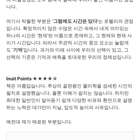
니다
.
여기서
탁월한
부분은
'
그럼에도
시간은
있다'
는
로벨리의
관점
입니다
.
확정적이지
않은
수많은
시간
속에서
내게
의미있는
하나의
시간은
'
현재
'
란
이름으로
존재하고
,
그
현재와
현재
사
이가
시간입니다
.
따라서
주관적
시간의
중요
요소는 놀랍게
도
'
기억
'
입니다
.
과거와
미래
사이에
우리의
선택이
있고
,
그
선택의
기준은
기억과
예측을 토대로한
우리의
정체성입니다
.
Inuit Points ★
★
★
★
☆
책은
아름답습니다
.
추상의
끝판왕인
물리학을
섬세한
시인의
필치로
설명했습니다
.
물론
이해가
쉽지는
않습니다
.
하지만
최대한
일반인이
알아듣기
쉽게
다양한
비유와
환언으로
설명
하는
노력은
대가만이
지닐,
압도적
높이의 사유입니다
.
예컨대
제가
매료된
부분입니다
.