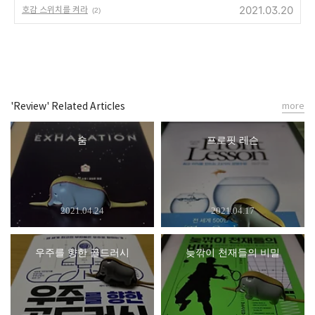
2021.03.20
호감 스위치를 켜라
(2)
'Review' Related Articles
more
숨
프로핏 레슨
2021.04.24
2021.04.17
우주를 향한 골드러시
늦깎이 천재들의 비밀