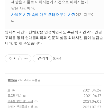
세상은
사물로
이뤄지는가
사건으로
이뤄지는가
.
답은
사건이다
.
사물은 시간 속에 매우 오래 머무는
사건
이기
떄문이
다
.
양자적
시간의
난해함을
인정하면서도
주관적
시간과의
연결
고리를
통해
현대물리학과
인문적
삶을
화해시킨
점이
놀랍습
니다
.
별
넷
주었습니다
.
2
구독하기
'
Review
' 카테고리의 다른 글
2021.04.24
숨
(0)
2021.04.17
프로핏 레슨
(1)
2021.04.03
우주를 향한 골드러시
(2)
2021.03.27
늦깎이 천재들의 비밀
(0)