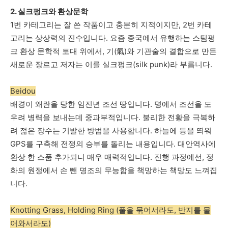
2.
실크펑크와
환상문학
1
번
카테고리는
잘
쓴
작품이고
충분히
지적이지만
, 2
번
카테
고리는
상상력의
진수입니다
.
요즘
중국에서
유행하는
스팀펑
크
환상
문학적
토대
위에서
,
기
(
氣
)
와
기관술의
결합으로
만든
새로운
장르고
저자는
이를
실크펑크
(silk punk)
라
부릅니다
.
Beidou
배경이
왜란을
당한
임진년
조선
땅입니다
.
명에서
조선을
도
우려
병력을
보내는데
중과부적입니다
.
불리한
전황을
극복하
려
젊은
장수는
기발한
방법을
사용합니다
.
하늘에
등을
띄워
GPS
를
구축해
전쟁의
승부를
돌리는
내용입니다
.
대안역사에
환상
한
스품
추가되니
매우
매력적입니다
.
진행
과정에선
,
정
화의
원정에서
손
뺀
명조의
무능함을
책망하는
책망도
느껴집
니다
.
Knotting Grass, Holding Ring (풀을 묶어서라도, 반지를 물
어와서라도)