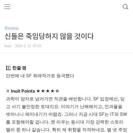
Review
신들은 죽임당하지 않을 것이다
Inuit
2024. 2. 11. 07:43
1️⃣
한줄
평
단번에
내
SF
최애작가로
등극했다
♓
Inuit Points
★★★★☆
과학이
양자로
넘어가면
직관을
배반합니다
.
SF
입장에선
,
딛
고
서기
불안정한
토대지요
.
이야기가
난해해지고
,
인과율을
벗어나니
재미내기가
어렵죠
.
그러니
지금
시대
SF
는
IT
와
SW
를
포함해야할
겁니다
.
켄
리우는
동시대
가장
강력한
스토리
텔러
중
하나
같습니다
.
특히
제
취향을
직격하네요
.
별
넷
주었