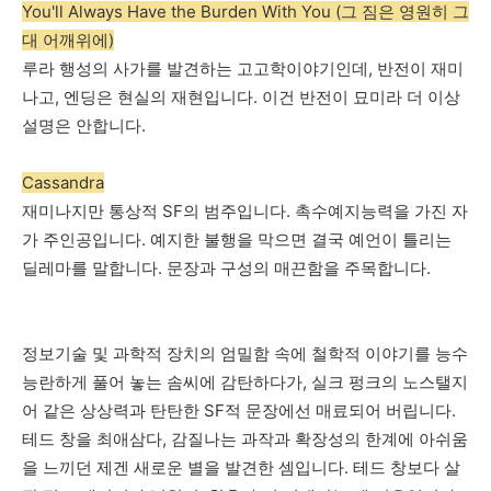
You'll Always Have the Burden With You (그 짐은 영원히 그
대 어깨위에)
루라
행성의
사가를
발견하는
고고학이야기인데
,
반전이
재미
나고
,
엔딩은
현실의
재현입니다
.
이건
반전이
묘미라
더
이상
설명은
안합니다
.
Cassandra
재미나지만
통상적
SF
의
범주입니다
.
촉수예지능력을
가진
자
가
주인공입니다
.
예지한
불행을
막으면
결국
예언이
틀리는
딜레마를
말합니다
.
문장과
구성의
매끈함을
주목합니다
.
정보기술
및
과학적
장치의
엄밀함
속에
철학적
이야기를
능수
능란하게
풀어
놓는
솜씨에
감탄하다가
,
실크
펑크의
노스탤지
어
같은
상상력과
탄탄한
SF
적
문장에선
매료되어
버립니다
.
테드
창을
최애삼다
,
감질나는
과작과
확장성의
한계에
아쉬움
을
느끼던
제겐
새로운
별을
발견한
셈입니다
.
테드
창보다
살