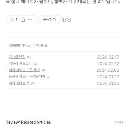
짝
젊고
에너지가
넘치니
,
향후가
더
기대되는
켄
리우입니다
.
1
구독하기
'
Review
' 카테고리의 다른 글
2024.02.17
기계의 반칙
(0)
2024.02.12
데일리 필로소피
(1)
2024.02.03
뇌가 지어낸 모든 세계
(0)
2024.01.23
눈물을 자르는 눈꺼풀처럼
(0)
2024.01.20
내가 된다는 것
(0)
'Review' Related Articles
more