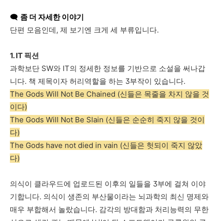
🗨️
좀 더 자세한 이야기
단편
모음인데
,
제
보기엔
크게
세
부류입니다
.
1. IT
픽션
과학보단
SW
와
IT
의
정세한
정보를
기반으로
소설을
써나갑
니다
.
책
제목이자
허리역할을
하는
3
부작이
있습니다
.
The Gods Will Not Be Chained (신들은 목줄을 차지 않을 것
이다)
The Gods Will Not Be Slain (신들은 순순히 죽지 않을 것이
다)
The Gods have not died in vain (신들은 헛되이 죽지 않았
다)
의식이
클라우드에
업로드된
이후의
일들을
3
부에
걸쳐
이야
기합니다
.
의식이
생존의
부산물이라는
뇌과학의
최신
명제와
매우
부합해서
놀랐습니다
.
감각의
방대함과
처리능력의
무한