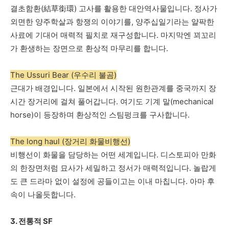
결초함환
(
結草銜環
)
고사를
활용한
대안역사물입니다
.
정사가
외면한
양주학살과
항쟁의
이야기를
,
양주십일기라는
얄팍한
사료에
기대어
매력적
필치로
재구성합니다
.
마지막엔
꾀꼬리
가
환생하는
장면으로
환상적
마무리를
합니다
.
The Ussuri Bear (우수리 불곰)
근대가
배경입니다
.
일본에서
시작된
원한관계를
중국까지
장
시간
장거리에
걸쳐
풀어갑니다
.
여기도
기계
말
(mechanical
horse)
이
등장하며
환상적인
스팀펑크를
구사합니다
.
The long haul (장거리 화물비행선)
비행선이
화물을
담당하는
어떤
세계입니다
.
디스토피아
만화
의
한장면처럼
묘사가
세밀하고
정서가
매력적입니다
.
놀랍게
도
큰
드라마
없이
설정에
공들이고는
이내
마칩니다
.
아마
후
속이
나올듯합니다
.
3.
전통적
SF