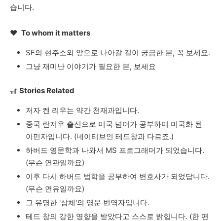
습니다
.
❤️
To whom it matters
SF
의
현주소와
앞으로
나아갈
길이
궁금한
분
,
꼭
보세요
.
그냥
재미난
이야기가
필요한
분
,
보세요
🎢
Stories Related
저자
켄
리우는
약간
천재과입니다
.
중국
란저우
출신으로
미국
넘어가
공부하며
미국화
된
이민자입니다
. (
네이티브인
테드창과
다르죠
.)
하버드
영문학과
나와서
MS
프로그래머가
되었습니다
.
(
무슨
연관일까요
)
이후
다시
하버드
법학을
공부하여
변호사가
되었답니다
.
(
무슨
연유일까요
)
그
유명한
'
삼체
'
의
영문
번역자입니다
.
테드
창의
강한
영향을
받았다고
스스로
밝힙니다
. (
한
편