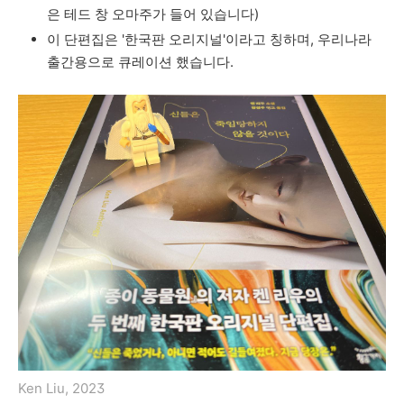
은
테드
창
오마주가
들어
있습니다
)
이
단편집은
'
한국판
오리지널
'
이라고
칭하며
,
우리나라
출간용으로
큐레이션
했습니다
.
Ken Liu, 2023