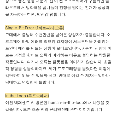
성으로
생긴
권능
때문에
'
신
'
이
된
소프트웨어가
구름위인
클
라우드에서
방화벽을
넘나들며
전쟁을
벌이는
전개가
상상력
을
자극하는
한편
,
박진감
넘칩니다
.
Single-Bit Error (1비트짜리 오류)
고대에서
출발해
수천만년을
넘어온
양성자가
충돌합니다
.
소
프트웨어
타입
에러를
일으켜
값지정이
서브루틴을
가리키는
포인터
에러를
만드는
상황이
모티브입니다
.
사람이
신앙에
이
르는
과정을
한비트
오류가
야기하는
비유로
설명하는
탁월한
작품입니다
.
여기서
오류는
잘못됨을
의미하지
않습니다
.
초월
적
경험을
실물화하지요
.
제가
프로그래밍을
몰랐다면
이렇게
감탄하며
읽을
수
있을까
싶고
,
반대로
이걸
쓴
저자는
얼마나
담대하고
명철한지
놀랍니다
.
In the Loop (루프속에서)
이건
백퍼센트
AI 방
론인
human-in-the-loop
에서
나왔을
것
같습니다
.
드론
조종
AI
의
윤리엔진에
관한
이야기입니다
.