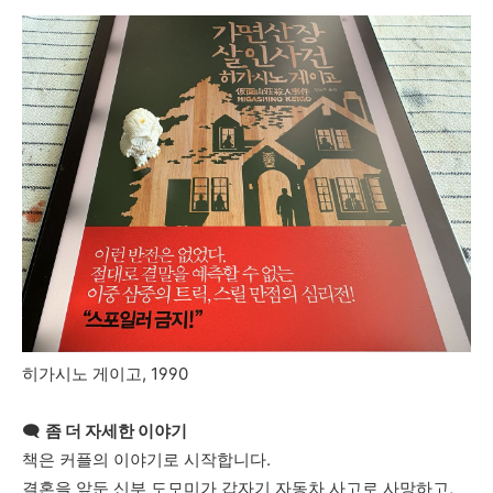
히가시노
게이고
, 1990
🗨️
좀
더
자세한
이야기
책은
커플의
이야기로
시작합니다
.
결혼을
앞둔
신부
도모미가
갑자기
자동차
사고로
사망하고
,