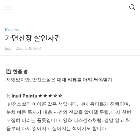
Review
가면산장 살인사건
Inuit
2026. 5. 9. 09:04
1️⃣
한줄
평
재밌었지만
,
반전소설은
대체
리뷰를
어찌
써야할지
..
♓
Inuit Points
★★★☆☆
반전소설의
아이콘
같은
책입니다
.
내내
흥미롭게
진행되며
,
눈치
빠른
독자가
대충
사건의
전말을
알아챌
무렵
,
다시
한번
뒤집혀
버리는
플롯입니다
.
영화
식스센스처럼
,
결말
알고
처
음부터
다시
읽어지고
싶어지는
책이기도
합니다
.