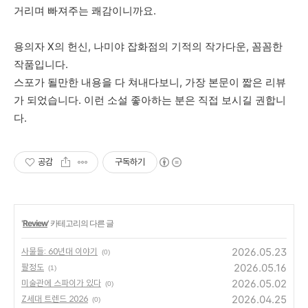
거리며
빠져주는
쾌감이니까요
.
용의자
X
의
헌신
,
나미야
잡화점의
기적의
작가다운
,
꼼꼼한
작품입니다
.
스포가
될만한
내용을
다
쳐내다보니
,
가장
본문이
짧은
리뷰
가
되었습니다
.
이런
소설
좋아하는
분은
직접
보시길
권합니
다
.
공감
구독하기
'
Review
' 카테고리의 다른 글
2026.05.23
사물들: 60년대 이야기
(0)
2026.05.16
팔정도
(1)
2026.05.02
미술관에 스파이가 있다
(0)
2026.04.25
Z세대 트렌드 2026
(0)