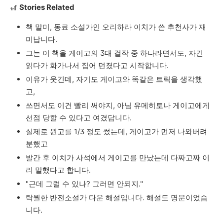
🎢
Stories Related
책
말미
,
동료
소설가인
오리하라
이치가
쓴
추천사가
재
미납니다
.
그는
이
책을
게이고의
3
대
걸작
중
하나라면서도
,
자긴
읽다가
화가나서
집어
던졌다고
시작합니다
.
이유가
웃긴데
,
자기도
게이고와
똑같은
트릭을
생각했
고
,
쓰면서도
이건
빨리
써야지
,
아님
유메히토나
게이고에게
선점
당할
수
있다고
여겼답니다
.
실제로
원고를
1/3
정도
썼는데
,
게이고가
먼저
나와버려
분했고
발간
후
이치가
사석에서
게이고를
만났는데
다짜고짜
이
리
말했다고
합니다
.
"
근데
그럴
수
있나
?
그러면
안되지
."
탁월한
반전소설가
다운
해설입니다
.
해설도
명문이었습
니다
.