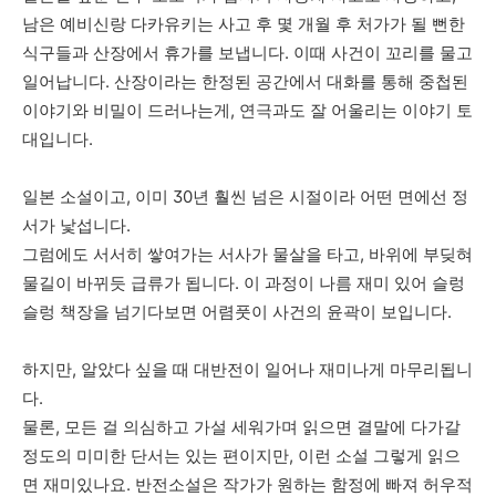
남은
예비신랑
다카유키는
사고
후
몇
개월
후
처가가
될
뻔한
식구들과
산장에서
휴가를
보냅니다
.
이때
사건이
꼬리를
물고
일어납니다
.
산장이라는
한정된
공간에서
대화를
통해
중첩된
이야기와
비밀이
드러나는게
,
연극과도
잘
어울리는
이야기
토
대입니다
.
일본
소설이고
,
이미
30
년
훨씬
넘은
시절이라
어떤
면에선
정
서가
낯섭니다
.
그럼에도
서서히
쌓여가는
서사가
물살을
타고
,
바위에
부딪혀
물길이
바뀌듯
급류가
됩니다
.
이
과정이
나름
재미
있어
슬렁
슬렁
책장을
넘기다보면
어렴풋이
사건의
윤곽이
보입니다
.
하지만
,
알았다
싶을
때
대반전이
일어나
재미나게
마무리됩니
다
.
물론
,
모든
걸
의심하고
가설
세워가며
읽으면
결말에
다가갈
정도의
미미한
단서는
있는
편이지만
,
이런
소설
그렇게
읽으
면
재미있나요
.
반전소설은
작가가
원하는
함정에
빠져
허우적