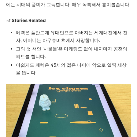
에는
시대의
풍미가
그득합니다
. 매우
독특해서
흥미롭습니다
.
🎢
Stories Related
페렉은
폴란드계
유대인으로
아버지는
세계대전에서
전
사
,
어머니는
아우슈비츠에서
사망합니다
.
그의
첫
책인
'
사물들
'
은
마케팅도
없이
내자마자
공전의
히트를
칩니다
.
아쉽게도 페렉은
45
세의
젊은
나이에
암으로
일찍
세상
을
뜹니다
.