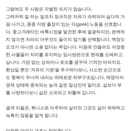
그럼에도
두
사람은
각별한
의지가
없습니다
.
그럭저럭
잘
하는
일조차
정규직은
자유가
속박되어
싫다며
가
끔
나가고
,
종종
지방
출장이
있는
긱
(geek)
노동을
선호합니
다
.
중고거래터인
벼룩시장을
발견한
후에
열광하지만
,
완벽하
지
않으면
차라리
아무것도
들이지
않기를
선택합니다
.
책장도
오크가
아니면
소용
없다는
투입니다
.
마음에
안들어도
어정쩡
한
사물들이
자리를
유지하는
임시방편으로
현재를
도배하고
삽니다
.
가망
없는
상속이나
로또를
꿈꾸며
기적만
바라지요
.
환상일
뿐인
’
자유의
기분‘을
추구하다보니
,
사소한
순간으로
도
행복이
무너져
내리는
위태로운
하부구조입니다
.
애정마저
경제
상태에
종속되는
늪과
같은
일상인데
말이죠
.
삶보다
부
를
사랑하다보니
삶은
소외되고
뒤틀려
갑니다
.
결국
이들은
,
튀니스로
이주하여
살지만
그곳도
삶이
팍팍하고
녹록지
않음을
알게
됩니다
.
이처럼
이야기
구조는
밋밋합니다
.