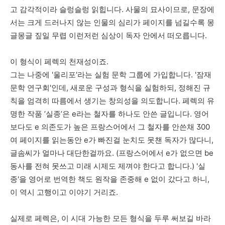
고
감각적이라
슬렁슬렁
읽힙니다
.
사물의
묘사이므로
,
문장에
서는
크게
드러나지
않는
인물의
심리가
페이지를
넘길수록
몽
글몽글
짚일
무렵
이런저런
심상이
독자
안에서
떠오릅니다
.
이
형식이
페렉의
천재성이죠
.
그는
나중에
'
울리포
'
라는
실험
문학
그룹에
가입합니다
. '
잠재
문학
연구회
'
인데
,
새로운
구성과
형식을
실험하되
,
정해진
규
칙을
엄격히
따름에서
생기는
창의성을
의도합니다
.
페렉의
유
명한
작품
’
실종’은
e
라는
철자를
하나도
안쓴
글입니다
.
영어
보다도
e
의존도가
높은
프랑스어에서
그
철자를
안쓴채
300
여
페이지를
읽는동안
e
가
빠진걸
눈치도
못챈
독자가
많다니
,
글솜씨가
얼마나
대단한걸까요
. (
프랑스어에서
e
가
없으면
be
동사를
전혀
못쓰고
미래
시제도
제껴야
한다고
합니다
.) '
실
종
'
을
영어로
번역한
책도
원작을
존중해
e
없이
갔다고
하니,
이
역시
고행이고
이야기
거리죠
.
실제로
페렉은
,
이
시대
가능한
모든
형식을
두루
써보길
바라