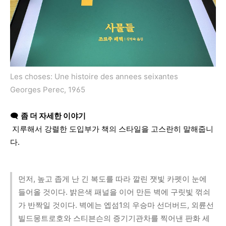
Les choses: Une histoire des annees seixantes
Georges Perec, 1965
🗨️
좀
더
자세한
이야기
지루해서
강렬한
도입부가
책의
스타일을
고스란히
말해줍니
다
.
먼저, 높고 좁게 난 긴 복도를 따라 깔린 잿빛 카펫이 눈에
들어올 것이다. 밝은색 패널을 이어 만든 벽에 구릿빛 꺾쇠
가 반짝일 것이다. 벽에는 엡섬1의 우승마 선더버드, 외륜선
빌드몽트로호와 스티븐슨의 증기기관차를 찍어낸 판화 세