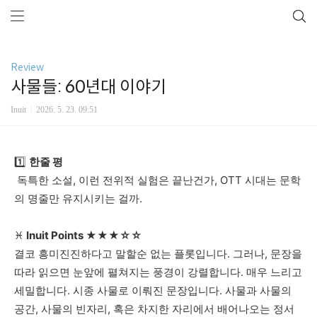
Review
사물들: 60년대 이야기
Inuit
2026. 5. 23. 09:51
1️⃣
한줄
평
독특한
소설
,
이런
전위적
실험은
끝난건가
, OTT
시대는
문학
의
명줄만
유지시키는
걸까
.
♓
Inuit Points
★★★☆☆
결코
흥미진진하다고
말할순
없는
플롯입니다
.
그러나
,
문장을
따라
읽으면
눈앞에
펼쳐지는
풍경이
강렬합니다
.
매우
느리고
세밀합니다
.
시종
사물로
이뤄진
문장입니다
.
사물과
사물의
공간
,
사물의
빈자리
,
혹은
차지한
자리에서
배어나오는
정서