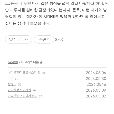
고
,
동시에
두번
다시
같은
형식을
쓰지
않길
바랐다고
하니,
낭
만과
투지를
겸비한
글쟁이였나
봅니다
.
문득
,
이런
패기와
발
랄함이
있는
작가가
이
시대에도
있을까
있다면
꼭
읽어보고
싶다는
생각이
들었습니다
.
1
구독하기
'
Review
' 카테고리의 다른 글
2026.06.06
실리콘밸리 프로세스의 힘
(0)
2026.05.30
믹스
(0)
2026.05.16
팔정도
(1)
2026.05.09
가면산장 살인사건
(0)
2026.05.02
미술관에 스파이가 있다
(0)