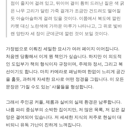
점이 줄지어 걸려 있고, 뒤이어 결이 훤히 드러난 짙은 색 굵
은 나무 고리가 달린 가죽 걸개가 조금만 건드려도 떨어질
듯 아슬아슬하게 걸려 있을 것이다. 이쯤에서 복도에 깔린
카펫 대신 노란색에 가까운 마루가 나타나고, 그 위로 빛바
랜 양탄자 세 장이 군데군데 깔린 것이 보일 것이다.
가정법으로
이뤄진
세밀한
묘사가
여러
페이지
이어집니다
.
처음엔
당황해서
이게
뭔
책인가
싶습니다
.
하지만
이
의도적
인
도입부가
책의
형식이자
규정이며
,
주제와
정서
,
그리고
복
선이기도
합니다
. 마치
카메라로
패닝하며
한없이
느리게
공간
을
훑듯
,
과하게
자세한
묘사로
어떤
정경을
그립니다
.
이
모든
문장은
‘
가질
수도
있는‘
사물들을
형성합니다
.
그래서
주인공
커플
,
제롬과
실비의
실제
환경은
남루합니다
.
나름
파리
중심부의
소박한
집이지만
,
저
많은
목록
,
저
깊은
갈
망은
결여되어
있습니다
.
저
세세한
지식의
저주로
현실이
대
비되니
유독
가난이
진하게
느껴집니다
.