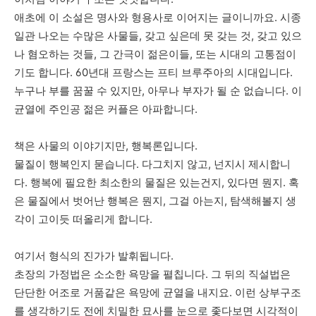
애초에
이
소설은
명사와
형용사로
이어지는
글이니까요
.
시종
일관
나오는
수많은
사물들
,
갖고
싶은데
못
갖는
것
,
갖고
있으
나
혐오하는
것들
,
그
간극이
젊은이들
,
또는
시대의
고통점이
기도
합니다
. 60
년대
프랑스는
프티
브루주아의
시대입니다
.
누구나
부를
꿈꿀
수
있지만
,
아무나
부자가
될
순
없습니다
.
이
균열에
주인공
젊은
커플은
아파합니다
.
책은
사물의
이야기지만
,
행복론입니다
.
물질이
행복인지
묻습니다
.
다그치지
않고
,
넌지시
제시합니
다
.
행복에
필요한
최소한의
물질은
있는건지
,
있다면
뭔지.
혹
은
물질에서
벗어난
행복은
뭔지,
그걸
아는지
,
탐색해볼지
생
각이
고이듯
떠올리게
합니다
.
여기서
형식의
진가가
발휘됩니다
.
초장의
가정법은
소소한
욕망을
펼칩니다
.
그
뒤의
직설법은
단단한
어조로
거품같은
욕망에
균열을
내지요
.
이런
상부구조
를
생각하기도
전에
치밀한
묘사를
눈으로
좇다보면
시각적이