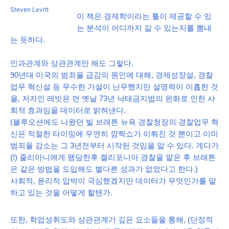
Steven Levitt
이 책은 경제학이라는 툴이 제공할 수 있
는 분석이 어디까지 갈 수 있는지를 뽐내
는 듯하다.
인과관계와 상관관계만 해도 그렇다.
90년대 미국의 범죄율 급감의 원인에 대해, 경제성장설, 경찰
업무 혁신설 등 무수한 가설이 난무했지만 설명력이 미흡한 것
을, 저자인 레빗은 먼 옛날 73년 낙태금지법의 완화로 인한 사
회적 효과임을 데이터로 밝혀낸다.
(블루오션에도 나왔던 빌 브래튼 뉴욕 경찰청장의 경찰업무 혁
신은 적절한 타이밍에 우연히 깜짝쇼가 이뤄진 것 뿐이고 이미
범죄율 감소는 그 3년전부터 시작된 것임을 알 수 있다. 게다가
(!) 줄리아니에게 팽당한후 캘리포니아 경찰을 맡은 후 브래튼
은 같은 방법을 도입해도 별다른 성과가 없었다고 한다.)
사회적, 윤리적 압박이 극심했겠지만 데이터가 무엇인가를 말
하고 있는 것을 어떻게 할텐가.
또한, 학업성취도와 상관관계가 깊은 요소들을 통해, (단정적