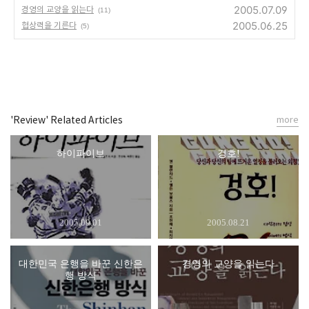
2005.07.09
경영의 교양을 읽는다
(11)
2005.06.25
협상력을 기른다
(5)
'Review' Related Articles
more
하이파이브
겅호!
2005.09.01
2005.08.21
대한민국 은행을 바꾼 신한은
경영의 교양을 읽는다
행 방식