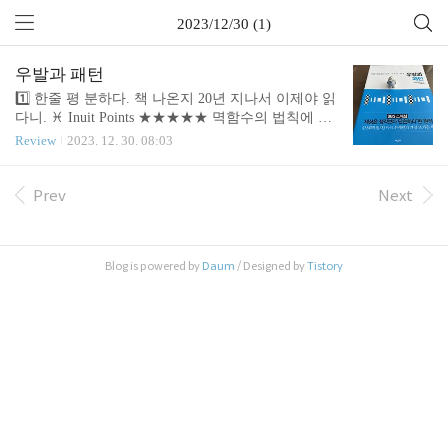
2023/12/30 (1)
우발과 패턴
1️⃣ 한줄 평 분하다. 책 나온지 20년 지나서 이제야 읽
다니. ♓ Inuit Points ★★★★★ 멱함수의 법칙에 관
한 책입니다. 정규분포의 세상에서 임계상태는 과도
Review
2023. 12. 30. 08:03
기입니다만, 어떤 시스템은 본질적으로 임계입니다.
이 비평형 시스템을 알아보면, 정규분포 세계관의 평
균이나 원인 찾는 헛된 노력을 하지 않을 수 있습니
Prev
Next
다. 헛됨의 비용보다, 블랙 스완을 완전 도외시하는
비용이 크기 때문이지요. 복잡계 공부하다가 얻어걸
린 책인데, 제 평소 궁금증을 해결해서 좋았습니다.
Blog is powered by
Daum
/ Designed by
Tistory
별 다섯 줍니다. ❤️ To whom it matters 이과적 멱함수
개념으로 사회현상 이야기가 이해 안 가던 분 나심
탈렙이 블랙 스완에서 왜 그리 거품 물고 이야기 하
는지 이해 안 간 분 🎢 Stories Related 전 공학을 전
공..