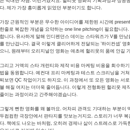
는 막대한 자금. 이런거겠지요. 헐리웃 영화의 기획과정과 성
다. 제가 가장 흥미롭게 읽었던 부분이기도 합니다.
가장 근원적인 부분은 무수한 아이디어를 제한된 시간에 present
한줄로 복잡한 개념을 요약하는 one line pitching이 필요합
합니다. 유사하게 말해 인디펜던스 데이는 스타워즈가 V를 만났
를 만난겁니다. 결국 이렇게 클리어하게 전달되는 '하이컨셉' 영
으니, 원래부터 오리지널인 영화는 애초에 헐리웃의 품에 안길 
그리고 거액의 스타 개런티와 제작 비용 마케팅 비용을 회수하기
법을 동원합니다. 예컨대 프리 마케팅과 테스트 스크리닝을 거쳐 
찌보면 QC 작업이기도 하지요. 이 과정에서 또 모든 영화는 서
블 해질 여지는 더더욱 줄어듭니다.
이렇게 전형화된 헐리웃 제작
줄이는 과정이라고 간주해야겠습니다.
그렇게 뻔한 영화를 왜 볼까요. 어차피 관객도 기대하는 부분이 
두컴컴한 극장안에서 판타지를 맛보는거지요. 스토리가 너무 
다. 책에도 나오는 바처럼, 오히려 경제나 삶이 스트레스로 가득