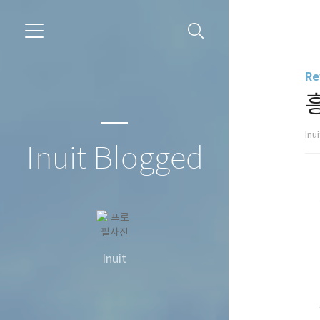
Re
Inu
Inuit Blogged
Inuit