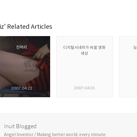
iz' Related Articles
잔머리
디지털시네마가 바꿀 영화
능
세상
2007.04.01
2007.04.22
Inuit Blogged
Angel Investor / Making better world, every minute.