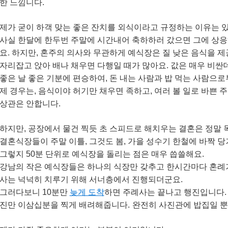
한 느낌니다.
제가 굳이 하객 맞는 좋은 잔치를 외식이라고 규정하는 이유는 
사실 한달에 한두번 주말에 시간내어 축하하러 갔으면 그에 상응
요. 하지만, 혼주의 의사와 무관하게 예식장은 질 낮은 음식을 제
자리잡고 앉아 배나 채우면 다행일 때가 많아요. 값은 매우 비싼
좋은 날 좋은 기분에 편승하여, 돈 내는 사람과 밥 먹는 사람으
제 경우는, 음식이야 허기만 채우면 족하고, 여러 볼 일로 바쁜 
상관은 안합니다.
하지만, 공장에서 물건 찍듯 초 스피드로 해치우는 결혼은 정말
결혼식장들이 주말 이틀, 그것도 봄, 가을 성수기 한철에 바짝 
그렇지 50분 단위로 예식장을 돌리는 점은 매우 씁쓸해요.
강남의 작은 예식장들은 하나의 식장만 갖추고 한시간마다 혼례가
사는 넉넉히 치루기 위해 서너층에서 진행되더군요.
그러다보니 10분만
늦게 도착
하면 주례사는 끝나고 행진입니다. 
진만 이삼십분을 찍게 배려해줍니다.
완전히 사진관에 밥집일 뿐