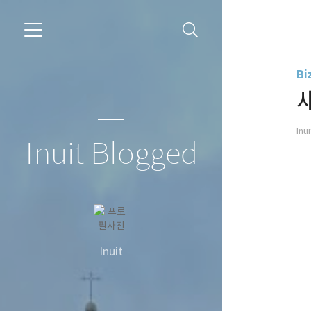
Bi
Inu
Inuit Blogged
Inuit