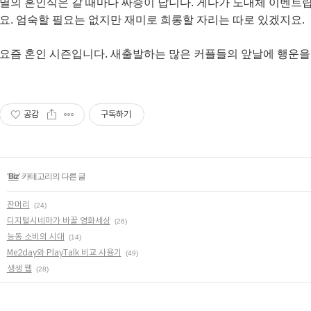
멸의 혼인식은 갈 때마다 짜증이 납니다. 게다가 도대체 이벤트랍
요. 엄숙할 필요는 없지만 재미로 희롱할 자리는 따로 있겠지요.
요즘 혼인 시즌입니다. 새출발하는 많은 커플들의 앞날에 행운을
공감
구독하기
'
Biz
' 카테고리의 다른 글
잔머리
(24)
디지털시네마가 바꿀 영화세상
(26)
능동 소비의 시대
(14)
Me2day와 PlayTalk 비교 사용기
(49)
생생 웹
(28)