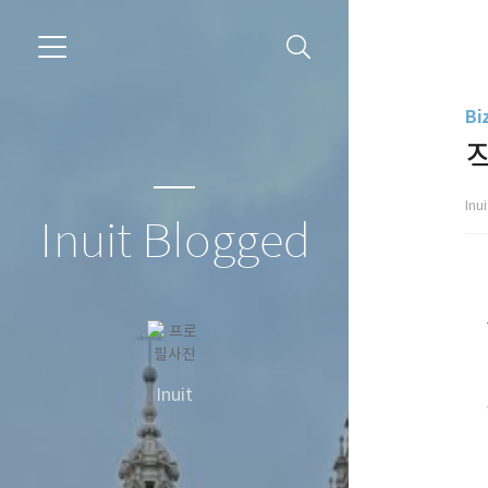
Bi
Inu
Inuit Blogged
Inuit