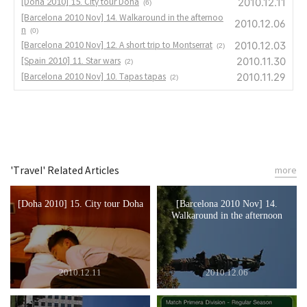
2010.12.11
[Doha 2010] 15. City tour Doha
(6)
[Barcelona 2010 Nov] 14. Walkaround in the afternoo
2010.12.06
n
(0)
2010.12.03
[Barcelona 2010 Nov] 12. A short trip to Montserrat
(2)
2010.11.30
[Spain 2010] 11. Star wars
(2)
2010.11.29
[Barcelona 2010 Nov] 10. Tapas tapas
(2)
'Travel' Related Articles
more
[Doha 2010] 15. City tour Doha
[Barcelona 2010 Nov] 14.
Walkaround in the afternoon
2010.12.11
2010.12.06