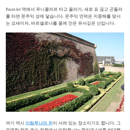
Paral-lel 역에서 푸니쿨라르 타고 올라가, 새로 표 끊고 곤돌라
를 타면 몬주익 성에 닿습니다. 몬주익 언덕은 지중해를 맞서
는 요새이자, 바르셀로나를 품에 안은 유서깊은 산입니다.
여기 역시
카탈루냐의 한
이 서려 있는 장소이기도 합니다. 그
유명한 왕위 계승 전쟁에서 카탈루냐는 펠리페 5세를 반대했