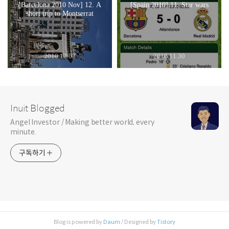
[Barcelona 2010 Nov] 12. A
[Spain 2010] 11. Star wars
short trip to Montserrat
2010.12.03
2010.11.30
Inuit Blogged
Angel Investor / Making better world, every
minute.
구독하기
Blog is powered by
Daum
/ Designed by
Tistory