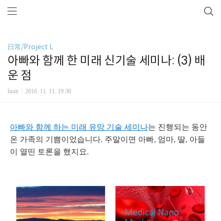
日常/Project L
아빠와 함께 한 미래 신기술 세미나: (3) 배
운 점
Inuit
2016. 11. 11. 19:30
아빠와
함께
하는
미래
유망
기술
세미나
는
진행되는
동안
온
가족의
기쁨이었습니다
주말이면
아빠
엄마
딸
아들
.
,
,
,
이
열띤
토론을
했지요
.