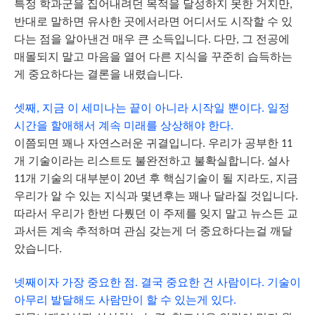
특정
학과군을
집어내려던
목적을
달성하지
못한
거지만
,
반대로
말하면
유사한
곳에서라면
어디서도
시작할
수
있
다는
점을
알아낸건
매우
큰
소득입니다
다만
그
전공에
.
,
매몰되지
말고
마음을
열어
다른
지식을
꾸준히
습득하는
게
중요하다는
결론을
내렸습니다
.
셋째
지금
이
세미나는
끝이
아니라
시작일
뿐이다
일정
,
.
시간을
할애해서
계속
미래를
상상해야
한다
.
이쯤되면
꽤나
자연스러운
귀결입니다
우리가
공부한
.
11
개
기술이라는
리스트도
불완전하고
불확실합니다
설사
.
개
기술의
대부분이
년
후
핵심기술이
될
지라도
지금
11
20
,
우리가
알
수
있는
지식과
몇년후는
꽤나
달라질
것입니다
.
따라서
우리가
한번
다뤘던
이
주제를
잊지
말고
뉴스든
교
과서든
계속
추적하며
관심
갖는게
더
중요하다는걸
깨달
았습니다
.
넷째이자
가장
중요한
점
결국
중요한
건
사람이다
기술이
.
.
아무리
발달해도
사람만이
할
수
있는게
있다
.