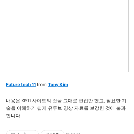
Future tech 11
from
Tony Kim
내용은
사이트의
것을
그대로
편집만
했고
필요한
기
KISTI
,
술을
이해하기
쉽게
유튜브
영상
자료를
보강한
것에
불과
합니다
.