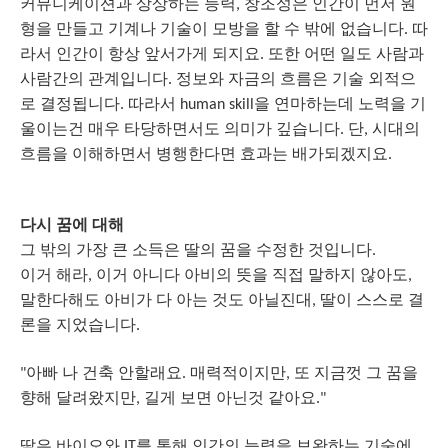
커뮤니케이션과
상상하는
능력
창조성은
인간이
원
,
먼저
형을
만들고
기계나
기술이
모방을
할
수
밖에
없습니다
따
.
라서
인간이
항상
앞서가게
되지요
또한
어떤
일도
사람과
.
사람간의
관계입니다
정보와
자금의
흐름은
기술
외적으
.
로
결정됩니다
따라서
을
연마하는데
노력을
기
.
human skill
울이는건
매우
타당하면서도
의미가
깊습니다
단
시대의
.
,
흐름을
이해하면서
병행한다면
효과는
배가되겠지요
.
다시
꿈에
대해
그
밖의
가장
큰
소득은
딸의
꿈을
수정한
것입니다
.
이거
해라
이거
아니다
아비의
뜻을
직접
말하지
않아도
,
,
말한다해도
아비가
다
아는
것도
아닐진대
딸이
스스로
결
,
론을
지었습니다
.
아빠
나
건축
안할래요
매력적이지만
또
지금껏
그
꿈을
"
.
,
향해
달려왔지만
길게
보면
아닌것
같아요
,
."
딸은
바이오와
를
통해
인간의
능력을
보완하는
기술에
IT