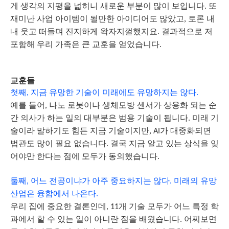
게
생각의
지평을
넓히니
새로운
부분이
많이
보입니다
또
.
재미난
사업
아이템이
될만한
아이디어도
많았고, 토론 내
내
웃고
떠들며
왁자지껄했지요
결과적으로
저
진지하게
.
포함해
우리
가족은
큰
교훈을
얻었습니다
.
교훈들
첫째
지금
유망한
기술이
미래에도
유망하지는
않다
,
.
예를
들어
나노
로봇이나
생체모방
센서가
상용화
되는
순
,
간
의사가
하는
일의
대부분은
범용
기술이
됩니다
미래
기
.
술이라 말하기도 힘든
지금
기술이지만,
가
대중화되면
AI
법관도
많이
필요
없습니다
결국
지금
알고
있는
상식을
잊
.
어야만
한다는
점에
모두가
동의했습니다
.
둘째
어느
전공이냐가
아주
중요하지는
않다
미래의
유망
,
.
산업은
융합에서
나온다
.
우리
집에
중요한
결론인데
개
기술
모두가
어느
특정
학
, 11
과에서
할
수
있는
일이
아니란
점을
배웠습니다
어찌보면
.