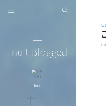
日常
Inu
Inuit Blogged
Inuit