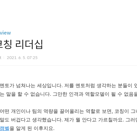
view
코칭 리더십
it
2021. 6. 5. 07:25
멘토가
넘쳐나는
세상입니다
.
저를
멘토처럼
생각하는
분들이
는
말을
할
수
없습니다
.
그만한
인격과
역할모델이
될
수
없음
어떤 개인이나
팀의
역량을
끌어올리는
역할로
보면
,
코칭이
그
말도 버겁다고 생각
했습니다
.
제가
뭘 안다고 가르칠까요
.
그러
캠벨
을
알게
된
이후지요
.