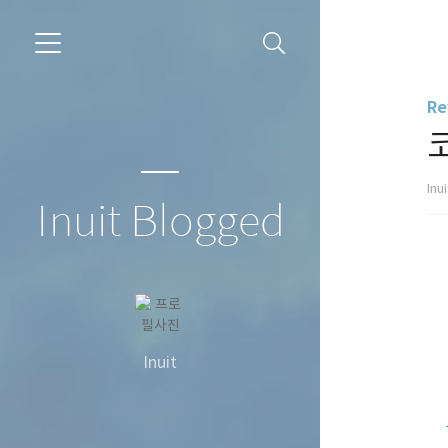
Re
Inu
Inuit Blogged
Inuit