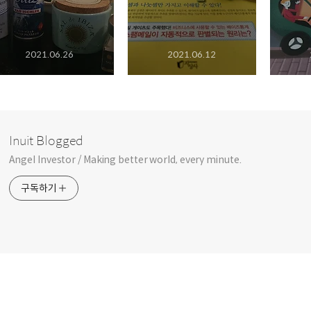
2021.06.26
2021.06.12
Inuit Blogged
Angel Investor / Making better world, every minute.
구독하기