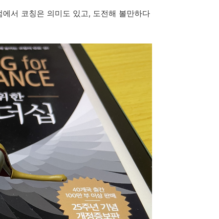
점에서
코칭은
의미도
있고
,
도전해 볼만하다