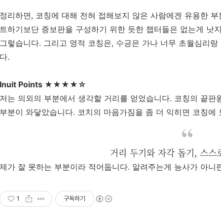
정리하면
,
코칭에
대해
전혀
접해보지
않은
사람에겐
유용한
부
트하기보단
증보판을
구성하기
위한 듯한
챕터들은 없는게 낫지
그렇습니다
.
그리고
영적
코칭은,
수긍은
가나
너무
초월심리랑
다
.
Inuit Points ★★★★☆
저는
의외의
부분에서
생각할
거리를
얻었습니다
.
코칭의
끝판
부분이
와닿았습니다
.
코치의
마음가짐을
좀
더
익히면
코칭에
거리 두기와 자각 돕기, 스스
제가
잘
못하는
부분이라
적어둡니다
.
알려주는게
능사가
아니
1
구독하기