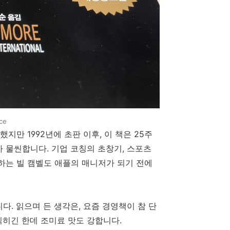
ce
했지만
1992
년에
초판 이
후, 이 책은
25
주
가
물씬합니다
.
기업
코칭의
초창기
,
스포츠
하는
빌
캠벨도
애플의
매니저가 되
기
전에
니다
.
읽으며
든
생각은
,
요즘
경영책이
참
단
읽히긴
한데
조미료
맛도
강합니다
.