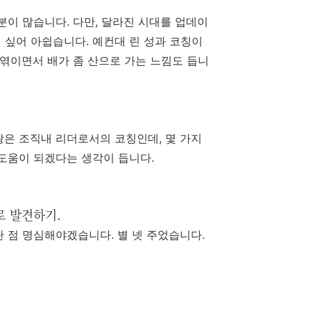
분이
많습니다
.
다만
, 달라진
시대를
업데이
 싶어
아쉽습니다
. 예컨대
린
성과
코칭이
엮이면서
배가
좀
산으로
가는
느낌도
듭니
왕은 조직내
리더로서의
코칭인데,
몇 가지
도움이
되겠다는
생각이
듭니다
.
로 발견하기.
란
점
명심해야겠습니다
.
별
넷
주었습니다
.