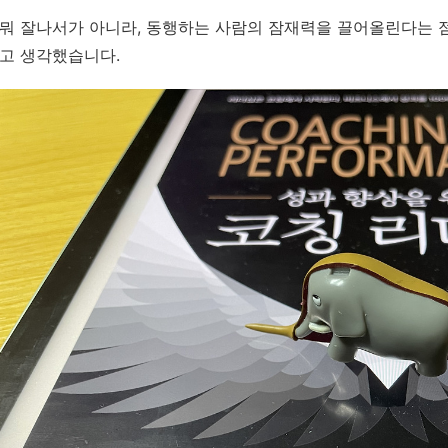
뭐
잘나서가
아니라
,
동행하는
사람의
잠재력을
끌어올린다는
고
생각했습니다
.