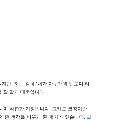
있지만
,
저는
감히
'
내가
아무개의
멘토다'라
을
잘
알기
때문입니다
.
나마
적합한 지칭입니다. 그래도
코칭이란
던
중
생각을
바꾸게
된
계기가
있습니다
.
빌