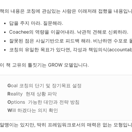
책의
내용은
코칭에
관심있는
사람은
이래저래
접했을
내용입
답을 주지 마라. 질문해라.
Coachee의 역량을 이끌어내라. 낙관적 견해로 신뢰하라.
잘못된 점은 사실기반으로 피드백 해라. 비난하면 수포로 
코칭의 유일한 목표가 있다면, 각성과 책임의식(accountabil
이 책
고유의
틀짓기는
GROW
모델입니다
.
G
oal 코칭의 단기 및 장기목표 설정
R
eality
현재 상황 파악
O
ptions
가능한 대안과 전략 방침
W
ill
하겠다는 의지 확인
알맹이는
있지만
,
딱히
프레임워크로서의
매력은
없는
모형입