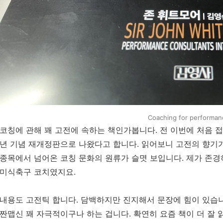
Coaching for performan
코칭에
관해
꽤
고전에
속하는
책인가봅니다
.
전
이번에
처음
접
년
기념
재개정판으로
나왔다고
합니다
.
읽어보니
고전의
향기
종목에서
넘어온
코칭 문화의
원류가
슬몃
보입니다
.
제가
존경
미식축구
코치였지요
.
내용도
고전틱
합니다
.
담백하지만
진지해서
문장에
힘이
있습
짠맵신
꽤
자극적이구나
하는
겁니다
. 확연히 요즘 책이 더
잘