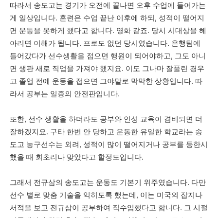
따라서
송도고는
경기가
오전에
끝나면
오후
수업에
들어가는
게
일상입니다. 훈련은
수업 끝난
이후에
하
되,
성적이
떨어지
면
운동을
못하게
했다고
합니다
.
영화 같죠
. 당시 시대상을 헤
아리면 이해가 됩니다.
프로도
없던
당시
였습니다.
은행팀에
들어갔다가
선수생활을
접으면
행원이
되어야하고
,
그도
아니
면
생판
새로
직업을
가져
야 했지요
. 이도
그나마
잘풀린 경우
고 졸업 전
에
운동을
접으면
그야말로
막막한
상황입니다.
따
라서
공부는
일종의
안전판입니다
.
또한
,
선수
생활을
하더라도
공부와
인성
교육이
겸비되면
더
잘하겠지요
.
구타 한번
안 당하고
운동한
유일한
학교라는
송
도고
농구선수는
외려
,
성적이
많이
떨어지거나
공부를
등한시
했을 때
회초리나
맞았다고
할정도입니다
.
그래서
전규삼의
송도고는
운동도
기본기
위주였습
니다
.
다만
선수 별로
맞춤
기술을
익히도록
했는데
,
이는
미국의
잡지나
서적을
보고
전규삼이
공부하여
직수입했다고
합니다
.
그 시절