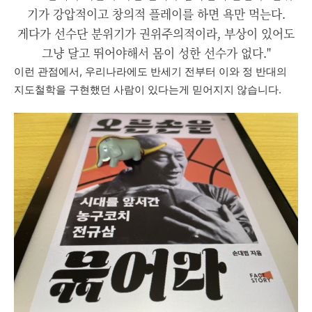
기가 강압적이고 창의적 플레이를 하면 욕만 먹는다.
게다가 선수단 분위기가 권위주의적이라, 부상이 있어도
그냥 달고 뛰어야해서 몸이 성한 선수가 없다."
이런
관점에서
,
우리나라에도
반세기
전부터
이와
정
반대의
지도철학을
구현했던
사람이
있다는게
믿어지지
않습니다
.