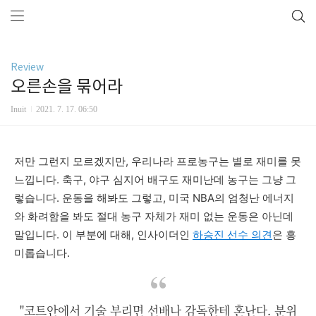
Review
오른손을 묶어라
Inuit
2021. 7. 17. 06:50
저만
그런
지
모르겠지만,
우리나라
프로
농구는
별로
재미를 못
느낍
니다
.
축구
,
야구
심지어
배구도
재미난데
농구는
그냥
그
렇습니다
. 운동을 해봐도 그렇고, 미국 NBA
의
엄청난
에너지
와
화려함을
봐도 절대
농구
자체가
재미
없는
운동은
아닌데
말입니다
.
이
부분에
대해
,
인사이더인
하승진
선수
의견
은
흥
미롭습니다
.
"코트안에서 기술 부리면 선배나 감독한테 혼난다. 분위