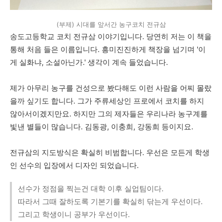
(부제) 시대를 앞서간 농구코치 전규삼
송도고등학교
코치
전규삼 이야기입니다
.
당연히
저는
이
책을
통해
처음
들은
이름입니다
.
흥미진진하게
책장을
넘기며
'
이
게
실화냐
,
소설아닌가
.'
생각이
계속
들었습니다
.
제가
아무리
농구를
건성으로
봤다해도
이런
사람을
어찌
몰랐
을까
싶기도
합니다
.
그가
주류세상인
프로에서 코치를
하지
않아서이겠지만요
.
하지만
그의
제자들은
우리나라
농구계를
빛낸
별들이
많습니다
.
김동광
,
이충희
,
강동희
등이지요
.
전규삼의
지도방식은
확실히
비범합니다
.
우선은
모든게
학생
인
선수의
입장에서
디자인
되었습니다
.
선수가 정점을 찍는건 대학 이후 실업팀이다.
따라서 그때 잘하도록 기본기를 확실히 닦는게 우선이다.
그리고 학생이니 공부가 우선이다.