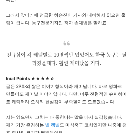
그래서
앞머리에 언급한
하승진의
기사와
대비해서
읽으면
울
림이
큽니다
.
농구전문기자인
저자
손대범은
말하죠
.
전규삼이 각 레벨별로 10명씩만 있었어도 한국 농구는 달
라졌을테다. 훨씬 재미났을 거다.
Inuit Points ★★★★☆
글은
29
화의 짧은
이야기형식이라
재미납니다
. 바로
영화로
만들어도
재미날
이야기입니다. 다만
,
너무
전형적인
슈퍼히어
로
캐릭터라
오히려
현실감이
부족할지도
모르겠습니다
.
저는
읽으면서
코치는
다
통한다는
말을
다시
실감했습니다
.
제가
가장
존경하는
빌
캠벨
도
미식축구
코치였지만
나중에
천
조 회사의
코치가
되었듯이요
.