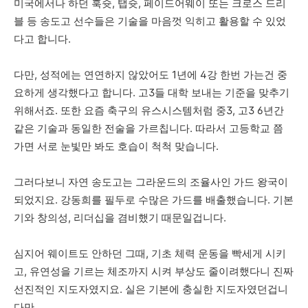
미국에서나 하던
훅슛
,
탭슛
,
페이드어웨이
또는
크로스
드리
블
등
송도고
선수들은
기술을
마음껏
익히고
활용할
수
있었
다고
합니다
.
다만, 성적에는
연연하지
않았어도
1
년에
4
강 한번
가는건
중
요하게
생각했다고
합니다
.
고
3
들
대학
보내는
기준을
맞추기
위해서죠
.
또한
요즘
축구의
유스시스템처럼
중
3,
고
3 6
년간
같은
기술과
동일한
전술을
가르칩니다
.
따라서
고등학교
쯤
가면
서로
눈빛만
봐도
호습이
척척
맞습니다
.
그러다보니
자연
송도고는
그라운드의
조율사인
가드
왕국이
되었지요
.
강동희를
필두로
수많은
가드
를 배출했습니다.
기본
기와
창의성
,
리더십을
겸비했기
때문일겁니다
.
심지어
웨이트도
안하던
그때
,
기초
체력
운동을
빡세게
시키
고
,
유연성을
기르는
체조까지
시켜
부상도
줄이려했다니
진짜
선진적인
지도자였지요
.
실은
기본에
충실한
지도자였던겁니
다만
.