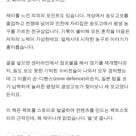
재미를
느낀
의외의
포인트도
있습니다
.
개성에서
송도고보를
졸업하고
전쟁때
넘어와
인천에
자리잡은
송도고에서
평생
농
구를
가르친
전규삼입니다
.
기록이
불비해
모든
흔적을
더듬은
저자의
노력이
가상한데요
.
일제시대
시작한
농구의
이야기가
흥미롭습니다
.
골을
넣으면
센터라인에서
점프볼을
해서
경기를
재개했다든
지
,
듣도
보도
못한
기막힌
수비전술이
나와서
모두
경악했는
데
그
이름이
손
-
디헨스
(zone defence)
라든지
,
일본
팀을
코
가
납짝하게
눌러준
평양의 광성고보가
찾아보니
제
모교였다
든지요
.
이
책은
팩트를
스토리로
발굴하여
컨텐츠를
만드는
팩트스토
리의
근작인데
,
꽤
재미나게
읽었습니다
.
별 넷 줍니다
.