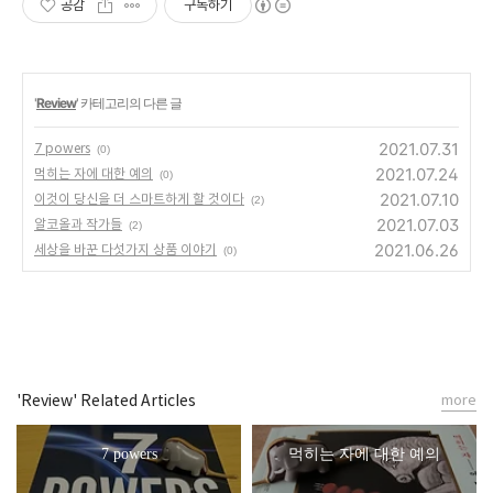
공감
구독하기
'
Review
' 카테고리의 다른 글
2021.07.31
7 powers
(0)
2021.07.24
먹히는 자에 대한 예의
(0)
2021.07.10
이것이 당신을 더 스마트하게 할 것이다
(2)
2021.07.03
알코올과 작가들
(2)
2021.06.26
세상을 바꾼 다섯가지 상품 이야기
(0)
'Review' Related Articles
more
7 powers
먹히는 자에 대한 예의