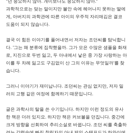
"
넌
중요하지
않아
.
개미보다도
중요하지
않아
."
과학적으로는
맞는
말이지만
불안 속에
헤어나지
못하는
딸에
게,
아버지의
과학관에
따른
아이의
우주적
자리매김은
결코
도움이
되지
않습니다
.
결국
이
힘든
이야기를
풀어내면서
저자는
조던씨를
탐닉합니
다
. '
그는
왜
분류에
집착했을까
.
그가
모은
수많은
샘플을
화재
로
,
지진으로
두번
잃고
,
두
아내에서
낳은
중
가장
사랑하는
아
이를
두
차례
잃고도
구김없이
산
그의
이유는
무엇일까'를
찾
습니다
.
그러니
이야기가
재미납니다
.
조던씨는
관심
없지만
, 저자
밀
러의
고행 같은
여정에
함께하기
때문입니다
.
글은
과학사의
탈을
쓴
수기입니다
.
하지만
이런 정도의 유사
한 책은 더러 있
지요
. 하지만
책은
커브볼을 던집니다.
중간에
크게
방향을
선회하여
추리소설로
바뀝니다
.
조던
씨를
축출하
려는
강령술에
빠진
창립자의
아내
제인
스탠포드가
하와이에