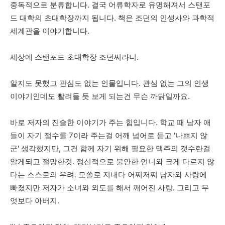
중독적으로
분류합니다
.
결국 어류학자로
유명해져서
스탠포
드
대학의
초대학장까지
됩니다
. 책은 조던
의
인생사와
과학적
세계관을
이야기합니다
.
세상에
스탠포드
초대학장
조던씨라니
.
알지도
못했고
관심도
없는
인물입니다
.
관심 없는
그의
인생
이야기인데도
빨려들 듯
보게
되는건
무슨
까닭일까요
.
바로
저자의
진솔한
이야기가
주는
힘입니다
.
학교 때
남자
애
들이
자기
점수를
7
이라
주는걸
어깨 넘어로
듣고
'
나쁘지
않
군
'
생각했지만
,
그건
함께
자기
위해
필요한
맥주의
갯수란걸
알게되고
절망한것
.
정신적으로
불안한
언니와
크게
다르지
않
다는
스스로의
우려
.
모쏠로
지내다
어찌저찌
남자와
사랑에
빠졌지만
저자가
소녀와
외도를
해서
깨어진
사랑
.
그리고
무
엇보다
아버지
.