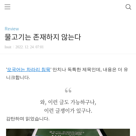
Review
물고기는 존재하지 않는다
Inuit
2022. 12. 24. 07:01
'
모국어는
차라리
침묵
'
만치나
독특한
제목인데,
내용은
더
유
니크합
니다
.
와, 이런 글도 가능하구나,
이런 글쟁이가 있구나.
감탄하며
읽었습니다
.