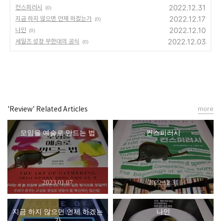
2022.12.31
컨스피러시
(0)
2022.12.17
지금 하지 않으면 언제 하겠는가
(0)
2022.12.10
나인
(0)
2022.12.03
세일즈 성장 무한대의 공식
(0)
'Review' Related Articles
more
모임을 예술로 만드는 법
컨스피러시
2023.01.07
2022.12.31
지금 하지 않으면 언제 하겠는
나인
가