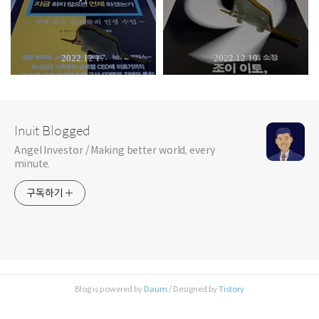
2022.12.17
2022.12.10
Inuit Blogged
Angel Investor / Making better world, every
minute.
구독하기
Blog is powered by
Daum
/ Designed by
Tistory