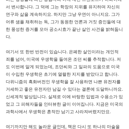
서
변사합니다
.
그
덕에
그는
학장의
지위를
유지하며
자신의
연구와
삶을
계속하지요
.
하지만
그냥
우연이
아니지요
.
그가
어류
샘플
채취하는
독
,
그가
동원한
언론과
거짓
증인들에
대
한
풍성한
증거를
모아
공소시효가
끝난
살인
사건을
밝혀둡니
다
.
여기서
또 한번
반전이
있습니다
.
은폐한
살인이라는
개인적
죄를
넘어
,
미국에
우생학을
들여온
조던
씨를
추적합니다
.
저
도
이번에
알게 되었는데
,
조던씨와
그
일파의
도움으로
미국
이
수입한
우생학은
초기에
열렬한
지지를
받았다고
합니다
.
다위니즘의
흑화버전인
우생학을
잘
사용하면
나쁜
유전자를
거세하고
좋은
유전자만
남길
수
있다는
결론에
도달하니까요
.
신세계적 발상입니다.
실제로
이에
바탕한
입법과
수용소가
있
었고
그
피해자들을
인터뷰한
글이
이어집니다
.
지금은
미국의
과학사에서
우생학은
흔적만
남기고
사라져버렸지만요
.
여기까지만
해도
놀라운
글인데
,
책은 다시
또
하나의
마술을