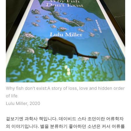
Why fish don't exist
:A story of loss, love and hidden order
of life
Lulu Miller, 2020
겉보기엔
과학사 책입니다
.
데이비드
스타
조던이란
어류학자
의
이야기입니다
.
별을
분류하기
좋아하던
소년은
커서
어류를