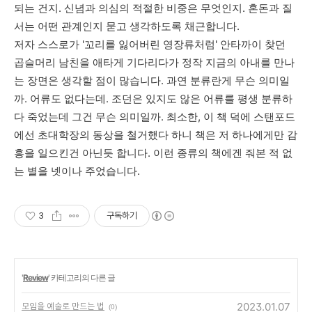
되는 건지
.
신념과
의심의
적절한
비중은
무엇인지
.
혼돈과
질
서는
어떤
관계인지
묻고
생각하도록
채근합니다
.
저자
스스로가
'
꼬리를
잃어버린
영장류처럼'
안타까이
찾던
곱슬머리
남친을
애타게
기다리다가
정작 지금의
아내를
만나
는
장면은
생각할 점이
많습니다
.
과연
분류란게
무슨
의미일
까
.
어류도
없다는데
.
조던은
있지도
않은
어류를
평생
분류하
다
죽었는데
그건
무슨
의미일까
.
최소한
,
이
책
덕에
스탠포드
에선
초대학장의
동상을
철거했다
하니
책은
저
하나에게만
감
흥을
일으킨건
아닌듯
합니다
.
이런
종류의
책에겐
줘본 적
없
는
별을
넷이나
주었습니다
.
3
구독하기
'
Review
' 카테고리의 다른 글
2023.01.07
모임을 예술로 만드는 법
(0)