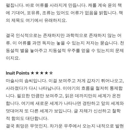
펼칩니다
.
바로
어류를
사라지게
만듭니다
.
캐롤
계숙
윤의
책
에
기대어
,
포유류
,
조류는
있어도
어류가
없음을
밝힙니다
.
책
의
제목도
여기에서
유래하지요
.
결국
인식적으로는
존재하지만
과학적으로
존재하지
않는
어
류
.
이
어류를
과연 독자는
놓을
수
있는지
저자는
묻습니다
.
천
동설적
별을
놓아주고
지동설적
우주를
얻을
수
있는지의
문제
이지요
.
Inuit Points ★★
★
★
☆
마술사의
솜씨입니다
.
이걸
보여주고
저게
갑자기
튀어나오고
,
사라졌다가
다시
나타납니다
.
이야기의
흐름을
철저히
통제합
니다.
필요한
만큼만
보여주고
,
읽은
데까지만의
세계가
온전
합니다
. 여기에
새로운
세계가
나타나면
경탄하고
앞의
세계와
덧대어져
또 다른
세계가
보입니다
.
글
자체가
신선하고
철학
적
함의도
대단합니다
.
결국
희망은
무엇인지
.
차가운
우주에서
오는지
내적으로
발현