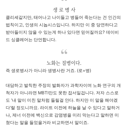
생 로 병 사
클리셰같지만
,
태어나고
나이들고
병들어
죽는다는
건
인간의
법칙이고
,
인생의
시놉시스입니다
.
하지만
이
중
당연하다고
받아들이지
않을
수
있는게
하나
있다면
믿어질까요
?
데이비
드
싱클레어는
단언합니다
.
노화는 질병이다.
즉
생로병사가
아니라
생병사란
거죠
. (
로
=
병
)
대담하고
발칙한
주장의
발화자가
과학자이며
노화
연구의
개
척자가
아니라면
MBTI
만도
못한
잡서일겁니다
.
저자
스스로
도
'
내
말이
미친
말처럼
들릴걸
안다
.
하지만
이 말을
해야겠
다
'
랄
정도니까요
.
라이트
이전에
하늘을
날
수
있다고
말하거
나
,
제너
이전에
백신으로
감염병을
미리
막는다고
말하면
미
쳤다는
말을
들었을거라
비교하면서
말이죠
.