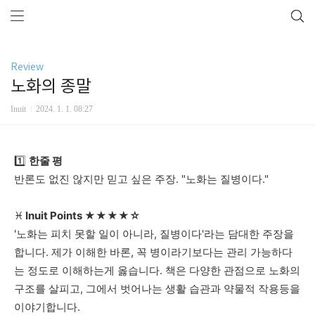
Review
노화의 종말
Inuit
2024. 1. 1. 08:27
1️⃣
한줄
평
반론도
없진
않지만
믿고
싶은
주장
. "
노화는
질병이다
."
♓
Inuit Points
★★★★☆
'
노화는
피치
못할
일이
아니라
,
질병이다
'
라는
담대한
주장을
합니다
. 제가 이해한 바론,
꼭
병이라기보다는
관리
가능하다
는
정도로
이해하는게
옳습니다
.
책은
다양한 관점으로
노화의
구조를
살피고
,
그에서
벗어나는
생활
습관과
약물적
작용등을
이야기합니다
.