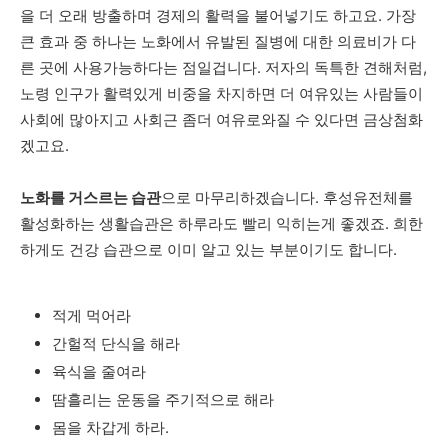
을
더
오래
방출하며
경제의
활력을
불어넣기도
하고요
.
가장
큰
효과
중
하나는
노화에서
유발된
질병에
대한
의료비가
다
른
곳에
사용가능하다는
점일겁니다
.
저자의
독특한
견해처럼
,
노령
인구가
활력있게
비중을
차지하면
더
여유있는
사람들이
사회에
많아지고
사회근
좀더
여유로와질
수
있다면
금상첨화
겠고요
.
노화를
거스르는
습관
으로
마무리하겠습니다
.
후성유전체를
활성화하는
생활습관은
하루라도
빨리
익히는게
좋겠죠
.
희한
하게도
건강
습관으로
이미
알고
있는
부분이기도
합니다
.
적게 먹어라
간헐적 단식을 해라
육식을 줄여라
땀흘리는 운동을 주기적으로 해라
몸을 차갑게 하라.