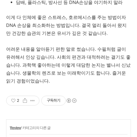
담배, 플라스틱, 방사선 등 DNA손상을 야기하지 말라
이게
다
인체에
좋은
스트레스
,
호르메시스를
주는
방법이자
DNA
손상을
최소화하는
방법입니다
.
결국
멀리
돌아서
왔지
만
건강한
습관의
기본은
유서가
깊은
것
같습니다
.
어려운
내용을
알아듣기
편한
말로
썼습니다
.
수필처럼
글이
유려해서
인상
깊습니다
.
사회의
편견과
대적하려는
결기도
좋
습니다
.
과학책
좋아하는데
이렇게
대담한
논지는
별나서
신났
습니다
.
생물학의
렌즈로
보는
미래학이기도
합니다
.
즐거운
읽기
경험이었습니다
.
2
구독하기
'
Review
' 카테고리의 다른 글