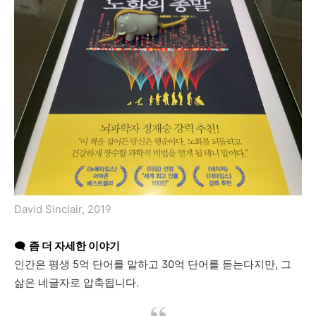
David Sinclair, 2019
🗨️
좀 더 자세한 이야기
인간은
평생
5
억
단어를
말하고
30
억
단어를
듣는다지만
,
그
삶은
네글자로
압축됩니다
.