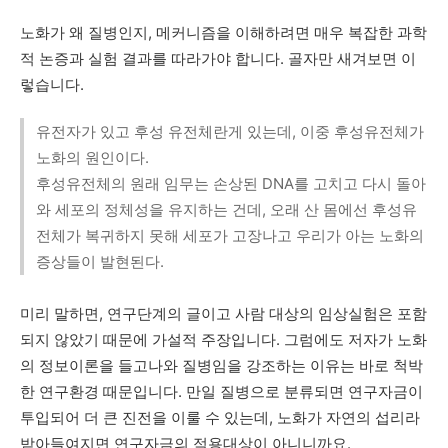
노화가
왜
질병인지
,
메커니즘을
이해하려면
매우
복잡한
과학
적
논증과
실험
결과를
따라가야
합니다
.
골자만
새겨보면
이
렇습니다
.
유전자가 있고 후성 유전체란게 있는데, 이중 후성유전체가
노화의 원인이다.
후성유전체의 원래 임무는 손상된 DNA를 고치고 다시 돌아
와 세포의 정체성을 유지하는 건데, 오래 산 몸에선 후성유
전체가 복귀하지 못해 세포가 고장나고 우리가 아는 노화의
증상들이 발현된다.
미리
말하면
,
연구단계의
글이고
사람
대상의
임상실험은
포함
되지
않았기
때문에
가설적
주장입니다
.
그럼에도
저자가
노화
의
정보이론을
들고나와
질병임을
강조하는
이유는
바로
척박
한
연구환경
때문입니다
.
만일
질병으로
분류되면
연구자금이
투입되어
더
큰
진전을
이룰
수
있는데
,
노화가
자연의
섭리라
받아들여지면
연구자금의
적용대상이
아니니까요
.