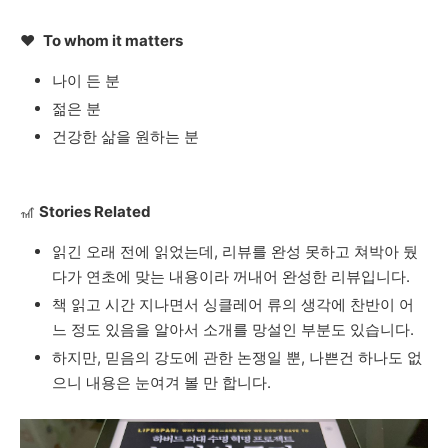
❤️
To whom it matters
나이
든
분
젊은
분
건강한
삶을
원하는
분
🎢
Stories Related
읽긴
오래
전에
읽었는데
,
리뷰를
완성
못하고
쳐박아
뒀
다가
연초에
맞는
내용이라
꺼내어
완성한
리뷰입니다
.
책
읽고
시간
지나면서
싱클레어
류의
생각에
찬반이
어
느
정도
있음을
알아서
소개를
망설인
부분도
있습니다
.
하지만
,
믿음의
강도에
관한
논쟁일
뿐
,
나쁜건
하나도
없
으니
내용은
눈여겨
볼
만
합니다
.