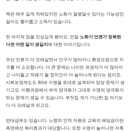
책은
매우
길게
적혀있지만
노화가
질병일수
있다는
가능성만
알아도
흥미롭고
소득이
있습니다
.
전
마지막
장을
인상깊게
봤어요
.
만일
노화가
언젠가
정복된
다면
어떤
일이
생길지
에
대한
이야기입니다
.
우선
인류가
더
오래살면서
인구가
많아지니
환경오염으로
지
구를
더
소모합니다
.
더
큰
문제는
나이든
유권자가
더
많아지
고
나이들고
적폐가
될
정치인이
더
늘어나게
된다는
점이죠
.
사회보장제도도
80
세
수명을
토대로
설계되어
당장
문제가
생
기고요
.
이행과정에서
부의
양극화가
그대로
수명의
양극화가
되는
문제가
생길
수
있습니다
.
부잣집
개가
가난한
집
아기보
다
더
오래살게
되고요
.
반대급부도
있습니다
.
노령의
인적
자원은
교육의
배당금이란
측면에선
복리효과가
대단합니다
.
또한
수명이
늘어나면
저축